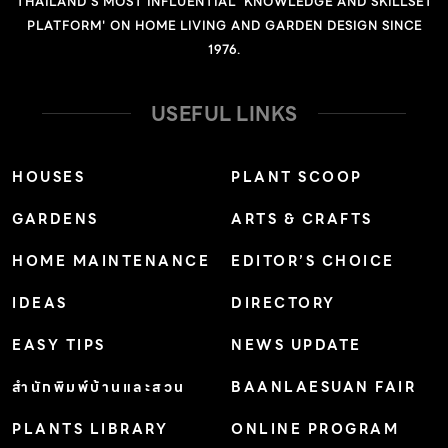
THAILAND'S MOST INFLUENTIAL 'KNOWLEDGE AND SKILLSET
ไหลหรือปักชำใบ การใช้งานและอื่นๆ: […]
PLATFORM' ON HOME LIVING AND GARDEN DESIGN SINCE
1976.
USEFUL LINKS
HOUSES
PLANT SCOOP
GARDENS
ARTS & CRAFTS
HOME MAINTENANCE
EDITOR’S CHOICE
IDEAS
DIRECTORY
EASY TIPS
NEWS UPDATE
สำนักพิมพ์บ้านและสวน
BAANLAESUAN FAIR
PLANTS LIBRARY
ONLINE PROGRAM