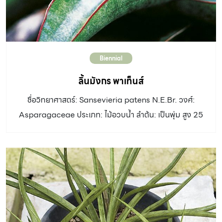
ดอกสีขาว อัตราการเจริญเติบโต: ช้า ดิน: ดินร่วนหรือดินปน
ทราย ระบายน้ำดี น้ำ: น้อย-ปานกลาง แสงแดด : รำไรถึงครึ่ง
วัน ขยายพันธุ์: แยกกอหรือปักชำใบ การใช้งานและอื่นๆ: เหมาะ
ปลูกเป็นไม้กระถาง
Biennial
ลิ้นมังกร พาเท็นส์
ชื่อวิทยาศาสตร์: Sansevieria patens N.E.Br. วงศ์:
Asparagaceae ประเภท: ไม้อวบน้ำ ลำต้น: เป็นพุ่ม สูง 25
– 30 เซนติเมตร ใบ: กลม ออกเวียนสลับกว้าง 4 – 5
เซนติเมตร ยาว 10 – 12 เซนติเมตร มีร่องกว้างที่กึ่งกลางใบ
ปลายใบแหลม ขอบใบขลิบสีน้ำตาลแดง แผ่นใบแข็ง เป็นริ้ว
ตามยาวสีเขียว มีลายสีเขียวอมเทาประปราย ดอก: ช่อดอกเป็น
ช่อเชิงลดยาวประมาณ 30 เซนติเมตร อัตราการเจริญเติบโต:
ช้า ดิน: ดินร่วนหรือดินปนทราย ระบายน้ำดี น้ำ: น้อย-ปาน
กลาง แสงแดด : รำไรถึงครึ่งวัน ขยายพันธุ์: แยกกอหรือปักชำ