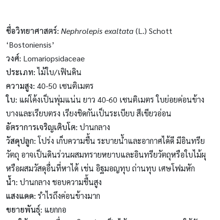
ชื่อวิทยาศาสตร์:
Nephrolepis exaltata
(L.) Schott
‘Bostoniensis’
วงศ์:
Lomariopsidaceae
ประเภท:
ไม้ใบ/เฟินดิน
ความสูง
:
40-50 เซนติเมตร
ใบ
:
แผ่โค้งเป็นพุ่มแน่น ยาว 40-60 เซนติเมตร ใบย่อยค่อนข้าง
บางและเรียบตรง เรียงชิดกันเป็นระเบียบ สีเขียวอ่อน
อัตราการเจริญเติบโต:
ปานกลาง
วัสดุปลูก:
โปร่ง เก็บความชื้น ระบายน้ำและอากาศได้ดี มีอินทรีย
วัตถุ อาจเป็นดินร่วนผสมทรายหยาบและอินทรียวัตถุหรือใบไม้ผุ
หรือผสมวัสดุอื่นที่หาได้ เช่น อิฐมอญทุบ ถ่านทุบ เศษโฟมหัก
น้ำ:
ปานกลาง ชอบความชื้นสูง
แสงแดด:
รำไรถึงค่อนข้างมาก
ขยายพันธุ์:
แยกกอ