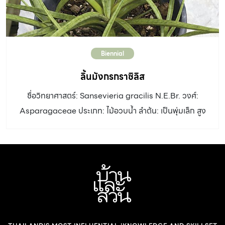
ใบ การใช้งานและอื่นๆ: เหมาะปลูกเป็นไม้กระถาง
Biennial
ลิ้นมังกรกราซิลิส
ชื่อวิทยาศาสตร์: Sansevieria gracilis N.E.Br. วงศ์:
Asparagaceae ประเภท: ไม้อวบน้ำ ลำต้น: เป็นพุ่มเล็ก สูง
เพียง 15 – 30 เซนติเมตร ใบ: ค่อนข้างกลม ออกเวียนเป็น
รัศมี มี 10 – 12 ใบ แผ่นใบมีเส้นผ่านศูนย์กลางประมาณ 1
เซนติเมตร ยาว 15 – 20 เซนติเมตร ปลายใบเรียวแหลมแข็ง
ใบหนาอวบโค้งงอลง ขอบใบงุ้มขึ้นจนเป็นร่องเล็ก ๆ ดอก: ช่อ
ดอกเป็นช่อกระจะแน่น ยาว 25 – 30 เซนติเมตร ดอกย่อย
ออกเป็นคู่ สีขาว ดิน: ดินร่วนหรือดินปนทราย ระบายน้ำดี น้ำ:
น้อย-ปานกลาง แสงแดด : รำไรถึงครึ่งวัน ขยายพันธุ์: แยก