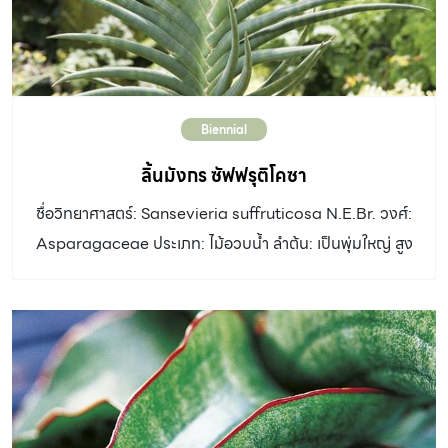
Biennial
ลิ้นมังกร ซัฟฟรุติโคซา
ชื่อวิทยาศาสตร์: Sansevieria suffruticosa N.E.Br. วงศ์:
Asparagaceae ประเภท: ไม้อวบน้ำ ลำต้น: เป็นพุ่มใหญ่ สูง
ประมาณ 1 เมตร ใบ: ใบพับ เมื่อยังเล็กใบออกเวียนสลับรอบ
ต้น พอโตเต็มที่ออกเรียงสลับระนาบเดียว หนาประมาณ 2.5
เซนติเมตร ยาว 20 – 50 เซนติเมตร มีร่องจากโคนใบถึง
กลางใบ ปลายใบแหลม แผ่นใบหนา ขอบใบพับขึ้นเป็นร่องลึกที่
กึ่งกลางใบ สีเขียว มีลายริ้วสีเขียวเทาจางๆ โคนแผ่นใบมีเยื่อสี
น้ำตาล ดอก: ช่อดอกเป็นช่อกระจะ ยาว 20 – 30 เซนติเมตร