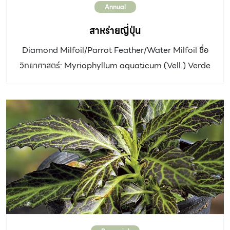
Annual
สาหร่ายญี่ปุ่น
Diamond Milfoil/Parrot Feather/Water Milfoil ชื่อ
วิทยาศาสตร์: Myriophyllum aquaticum (Vell.) Verde
วงศ์: Haloragaceae ประเภท: ไม้อยู่เหนือน้ำ ความสูง:
เจริญเป็นกลุ่มสูง 15 – 20 เซนติเมตร ใบ: แตกเป็นเส้นฝอย
รอบกิ่ง ยาว 1 เซนติเมตร สีเขียวอ่อน ถ้าปลูกในที่แสงแดด
รำไร ต้นจะยืดยาวไม่เป็นพุ่มแน่น ดอก: ดอกแยกเพศ ออกตาม
ซอกใบ แต่มักไม่พบ ดิน: ดินเหนียว ระดับน้ำ 10-30 ซม.
แสงแดด: เต็มวัน ขยายพันธุ์: ปักชำกิ่ง การใช้งานและอื่นๆ:
เป็นวัชพืชที่ร้ายแรง ปัจจุบันนิยมปลูกในภาชนะขนาดเล็ก เมื่อ
มีหยดน้ำเกาะที่ปลายใบจะดูสวยงาม