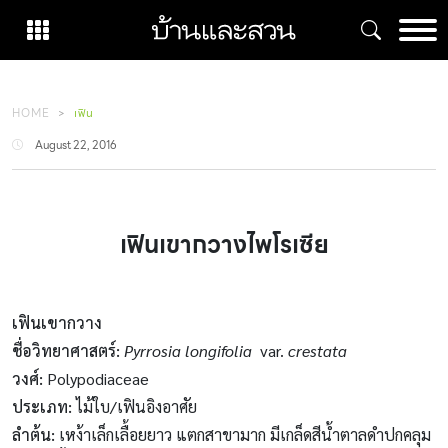
Skip
to
content
HOME
เฟิน
August 22, 2016
เฟินเขากวางไพโรเซีย
เฟินเขากวาง
ชื่อวิทยาศาสตร์:
Pyrrosia longifolia
var.
crestata
วงศ์:
Polypodiaceae
ประเภท:
ไม้ใบ/เฟินอิงอาศัย
ลำต้น
:
เหง้าเล็กเลื้อยยาว แตกสาขามาก มีเกล็ดสีน้ำตาลดำปกคลุม