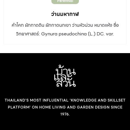
Perennial
ว่านมหากาฬ
คำโคก ผักกาดดิน ผักกาดนกเขา ว่านหัวน่วม หนาดแห้ง ชื่อ
วิทยาศาสตร์: Gynura pseudochina (L.) DC. var.
hispida Thwaites วงศ์: Asteraceae ประเภท: ไม้ล้มลุก
อายุหลายปี ความสูง: 15 – 30 เซนติเมตร มีรากสะสมอาหาร
รูปรี ใบ: เดี่ยว เรียงเวียนสลับ รูปรีถึงรูปไข่แกมรูปใบหอก
ปลายใบแหลม ขอบใบจักลึกเป็นพูตื้น สีเขียวเข้มปนน้ำตาล
เส้นใบสีเขียว มีขนสั้นปกคลุม ดอก: ช่อดอกออกที่ปลายยอด
เป็นช่อกระจุกแน่น ก้านช่อดอกยาวประมาณ 20 เซนติเมตร สี
น้ำตาลอมม่วง ดอกย่อยจำนวนมาก สีเหลือง มีกลิ่นเหม็น
THAILAND'S MOST INFLUENTIAL 'KNOWLEDGE AND SKILLSET
อัตราการเจริญเติบโต: เร็ว ดิน: ดินร่วน น้ำ: ปานกลาง
PLATFORM' ON HOME LIVING AND GARDEN DESIGN SINCE
แสงแดด: เต็มวัน ขยายพันธุ์: ปักชำ การใช้งานและอื่นๆ : เป็น
1976.
ไม้ประดับที่ดึงดูดผีเสื้อได้ดีมาก […]