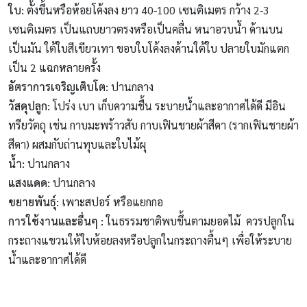
ใบ
:
ตั้งขึ้นหรือห้อยโค้งลง ยาว 40-100 เซนติเมตร กว้าง 2-3
เซนติเมตร เป็นแถบยาวตรงหรือเป็นคลื่น หนาอวบน้ำ ด้านบน
เป็นมัน ใต้ใบสีเขียวเทา ขอบใบโค้งลงด้านใต้ใบ ปลายใบมักแตก
เป็น 2 แฉกหลายครั้ง
อัตราการเจริญเติบโต:
ปานกลาง
วัสดุปลูก:
โปร่ง เบา เก็บความชื้น ระบายน้ำและอากาศได้ดี มีอิน
ทรียวัตถุ เช่น กาบมะพร้าวสับ กาบเฟินชายผ้าสีดา (รากเฟินชายผ้า
สีดา) ผสมกับถ่านทุบและใบไม้ผุ
น้ำ:
ปานกลาง
แสงแดด:
ปานกลาง
ขยายพันธุ์
:
เพาะสปอร์ หรือแยกกอ
การใช้งานและอื่นๆ
:
ในธรรมชาติพบขึ้นตามยอดไม้ ควรปลูกใน
กระถางแขวนให้ใบห้อยลงหรือปลูกในกระถางตื้นๆ เพื่อให้ระบาย
น้ำและอากาศได้ดี