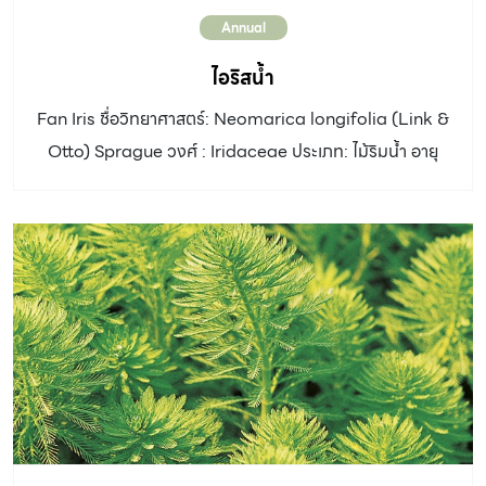
Annual
ไอริสน้ำ
Fan Iris ชื่อวิทยาศาสตร์: Neomarica longifolia (Link &
Otto) Sprague วงศ์ : Iridaceae ประเภท: ไม้ริมน้ำ อายุ
หลายปี ความสูง: สูงถึง 1 เมตร ลำต้น: มีเหง้าสั้น ๆ ใต้ดิน
เจริญเป็นกอ ใบ: ใบเดี่ยว ออกสลับระนาบเดียว รูปแถบแบน
ยาวเรียวแหลม กว้าง 2.5 เซนติเมตร ยาว 30 เซนติเมตร
ดอก: ช่อดอกเป็นช่อกระจุกออกจากซอกใบ ชูตั้งขึ้น ดอก
ขนาด 5 – 8 เซนติเมตร กลีบดอกบาง มี 3 กลีบ สีเหลือง โคน
กลีบมีจุดเล็ก ๆ สีน้ำตาล ดอกบานเพียงวันเดียวตั้งแต่ช่วง
สายถึงบ่าย ทยอยบานทีละ 1 – 2 […]