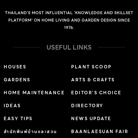
ออกดอกตลอดปี อัตราการเจริญเติบโต: เร็ว ดิน: ดินร่วนหรือ
THAILAND'S MOST INFLUENTIAL 'KNOWLEDGE AND SKILLSET
ดินเหนียวที่ชุ่มชื้น มีอินทรียวัตถุสูง แสงแดด: ครึ่งวันเช้าถึง
PLATFORM' ON HOME LIVING AND GARDEN DESIGN SINCE
รำไร น้ำ:ปานกลางถึงมาก ขยายพันธุ์: เพาะเมล็ดและปักชำไหล
1976.
การใช้งานและอื่นๆ: นิยมปลูกลงดินริมน้ำหรือบริเวณที่ชื้น
ควรระวังอย่าให้น้ำขังแฉะ เพราะจะทำให้ต้นเน่าตายได้ ใบกิน
USEFUL LINKS
แกล้มกับอาหารได้หลายอย่าง ให้แคลเซียมและวิตามินเอสูง
ช่วยบำรุงหัวจ […]
HOUSES
PLANT SCOOP
GARDENS
ARTS & CRAFTS
HOME MAINTENANCE
EDITOR’S CHOICE
IDEAS
DIRECTORY
EASY TIPS
NEWS UPDATE
สำนักพิมพ์บ้านและสวน
BAANLAESUAN FAIR