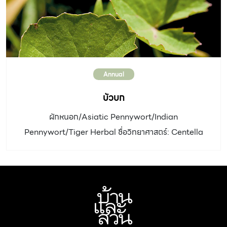
เติบโต: เร็ว ดิน: ดินร่วนหรือดินปนทราย ระบายน้ำดี น้ำ: น้อย-
ปานกลาง แสงแดด : รำไรถึงครึ่งวัน ขยายพันธุ์: แยกกอหรือ
ปักชำใบ การใช้งานและอื่นๆ: เหมาะปลูกเป็นไม้กระถาง
Annual
บัวบก
ผักหนอก/Asiatic Pennywort/Indian
Pennywort/Tiger Herbal ชื่อวิทยาศาสตร์: Centella
asiatica (L.) Urb. วงศ์: Apiaceae (Umbelliferae)
ประเภท: ไม้ล้มลุกอายุหลายปี ความสูง: 10-15 เซนติเมตร
ลำต้น: ลำต้นเล็ก ๆ ทอดเลื้อยไปตามผิวดินที่ชุ่มชื้น รากออก
ตามข้อ ใบ: ค่อนข้างกลม ขนาด 2 – 3 เซนติเมตร ใบหนาสี
เขียว เห็นเส้นใบชัดเจน โคนใบเว้าขอบใบหยัก ก้านใบเล็กและ
ยาว ดอก: เป็นกระจุกคล้ายร่ม ดอกย่อยเล็ก กลีบดอกสีขาว