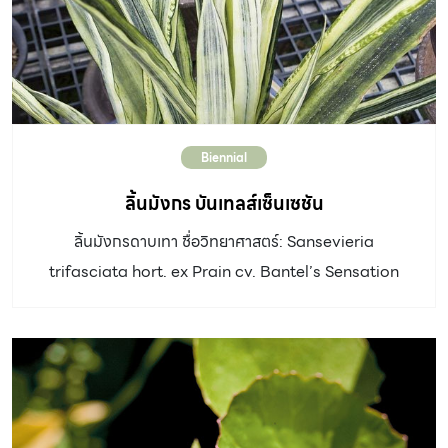
กลีบดอกเชื่อมติดกันโค้งงอคล้ายพัดแบบโบราณหรือถั่วงอก
หัวโต เมื่อดอกบานมีเกสรสีม่วงเป็นเส้นยื่นออกมา ดอกร่วง
เร็ว มีกลิ่นหอมอ่อนๆ ออกดอกตลอดปี อัตราการเจริญเติบโต:
ปานกลาง ดิน: ดินร่วน แสงแดด: ครึ่งวันถึงเต็มวัน น้ำ/
ความชื้น: ปานกลาง ขยายพันธุ์: ปักชำกิ่ง และตอนกิ่ง การใช้
Biennial
งานและอื่นๆ: ดูแลรักษาง่าย เหมาะปลูกเป็นแปลงริมลำธาร บัง
มุมอาคาร สร้างความรู้สึกของสวนป่าได้ดี
ลิ้นมังกร บันเทลส์เซ็นเซชัน
ลิ้นมังกรดาบเทา ชื่อวิทยาศาสตร์: Sansevieria
trifasciata hort. ex Prain cv. Bantel’s Sensation
วงศ์: Asparagaceae ประเภท: ไม้อวบน้ำ ลำต้น: เป็นพุ่ม
สูง 50 – 60 เซนติเมตร ใบ: แบน ออกเวียนสลับ กว้าง 4 – 6
เซนติเมตร ยาว 40 – 60 เซนติเมตร ปลายใบแหลม แผ่นใบห่อ
งุ้มเล็กน้อย สีเขียวเข้มสลับสีเขียวอมเทา มีแถบด่างสีเหลือง
อ่อนพาดตามยาว ดอก: ช่อดอกไม่ปรากฏ อัตราการเจริญ