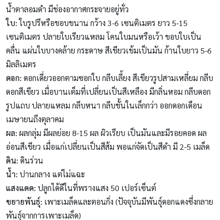
น้ำตาลอมดำ มีช่องอากาศกระจายอยู่ทั่ว
ใบ:
ใบรูปรีหรือขอบขนาน กว้าง 3-6 เซนติเมตร ยาว 5-15
เซนติเมตร ปลายใบเรียวแหลม โคนใบมนหรือเว้า ขอบใบเป็น
คลื่น แผ่นใบบางคล้าย กระดาษ สีเขียวเข้มเป็นมัน ก้านใบยาว 5-6
มิลลิเมตร
ดอก:
ดอกเดี่ยวออกตามซอกใบ กลีบเลี้ยง สีเขียวรูปสามเหลี่ยม กลีบ
ดอกสีเขียว เมื่อบานเต็มที่เปลี่ยนเป็นสีเหลือง มีกลิ่นหอม กลีบดอก
รูปแถบ ปลายแหลม กลีบหนา กลีบชั้นในเล็กกว่า ออกดอกเดือน
เมษายนถึงตุลาคม
ผล:
ผลกลุ่ม มีผลย่อย 8-15 ผล ผิวเรียบ เป็นมันและมีรอยคอด ผล
อ่อนสีเขียว เมื่อแก่เปลี่ยนเป็นสีส้ม พอแก่จัดเป็นสีดำ มี 2-5 เมล็ด
ดิน:
ดินร่วน
น้ำ:
ปานกลาง แต่ไม่แฉะ
แสงแดด:
ปลูกได้ดีในที่พรางแสง 50 เปอร์เซ็นต์
ขยายพันธุ์:
เพาะเมล็ดและตอนกิ่ง (ปัจจุบันมีพันธุ์ดอกแดงซึ่งกลาย
พันธุ์จากการเพาะเมล็ด)