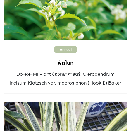
Annual
พัดโบก
Do-Re-Mi Plant ชื่อวิทยาศาสตร์: Clerodendrum
incisum Klotzsch var. macrosiphon (Hook.f.) Baker
วงศ์: LAMIACEAE ประเภท: ไม้พุ่มขนาดกลาง ความสูง: 1-
1.50 ม. ทรงพุ่ม: แตกกิ่งก้านเป็นพุ่มกลม สีเขียวเข้ม ใบ: ใบ
เดี่ยว ออกตรงข้าม รูปรีแกมรูปขอบขนาน ปลายใบแหลม โคน
ใบสอบ ขอบใบหยักฟันเลื่อยห่าง แผ่นใบสีเขียวอ่อน ดอก: ออก
เป็นช่อกระจะออกที่ปลายกิ่ง ช่อดอกยาว กลีบดอกสีขาว โคน