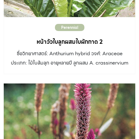
Perennial
หน้าวัวใบลูกผสมใบผักกาด 2
ชื่อวิทยาศาสตร์: Anthurium hybrid วงศ์: Araceae
ประเภท: ไม้ใบล้มลุก อายุหลายปี ลูกผสม A. crassinervium
ทรง ลำต้น: หน้าวัวกอ เป็นพุ่มแผ่กว้างเส้นผ่านศูนย์กลาง
ประมาณ 60 เซนติเมตร คล้ายหน้าวัวลูกผสมใบผักกาด1 แตก
ต่างกันที่มีใบ ใบ: รูปไข่กลับแกมรูปรีแคบและยาวกว่า ปลายใบ
แหลม โคนใบสอบ ขอบใบย่นเป็นคลื่น เห็นเส้นใบชัดเจน เส้น
กลางใบด้านท้องใบมีสีแดงเรื่อ ก้านใบเป็นเหลี่ยมและมีร่อง สี
แดง ดอก: ออกที่ซอกกาบใบ จานรองดอกรูปใบหอก ยาว 5 –
6 เซนติเมตร ปลายเรียวแหลม สีเขียวขลิบสีม่วงแดง ปลีดอกสี
ม่วงเรื่อ ยาวประมาณ 6 เซนติเมตร ก้านช่อดอกกลม สีม่วง