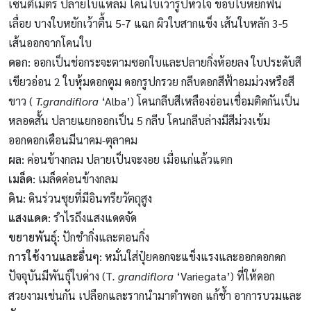
เซนติเมตร ปลายใบแหลม โคนใบเว้ารูปหัวใจ ขอบใบหยักฟัน
เลื่อย บางใบหยักเว้าตื้น 5-7 แฉก ผิวใบสากแข็ง เส้นใบหลัก 3-5
เส้นออกจากโคนใบ
ดอก:
ออกเป็นช่อกระจะตามซอกใบและปลายกิ่งห้อยลง ใบประดับสี
เขียวอ่อน 2 ใบหุ้มดอกตูม ดอกรูปกรวย กลีบดอกสีฟ้าอมม่วงหรือสี
ขาว (
T.grandiflora
‘Alba’) โคนกลีบสีเหลืองอ่อนเชื่อมติดกันเป็น
หลอดสั้น ปลายแยกออกเป็น 5 กลีบ โคนกลีบล่างมีสีม่วงเข้ม
ออกดอกเดือนมีนาคม-ตุลาคม
ผล:
ค่อนข้างกลม ปลายเป็นจะงอย เมื่อแก่แล้วแตก
เมล็ด:
เมล็ดค่อนข้างกลม
ดิน:
ดินร่วนซุยที่มีอินทรียวัตถุสูง
แสงแดด:
รำไรถึงแสงแดดจัด
ขยายพันธุ์:
ปักชำกิ่งและตอนกิ่ง
การใช้งานและอื่นๆ:
หมั่นใส่ปุ๋ยคอกจะแข็งแรงและออกดอกดก
ปัจจุบันมีพันธุ์ใบด่าง (T
. grandiflora
‘Variegata’) ที่ให้ดอก
สวยงามเช่นกัน เปลือกและรากนำมาตำพอก แก้ชํ้า อาการบวมและ