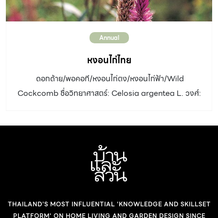
แดงเรื่อ อัตราการเจริญเติบโต: ช้า ดิน: กาบมะพร้าวสับ น้ำ:
ปานกลาง แสงแดด: ครึ่งวันเช้า ขยายพันธุ์ : เพาะเมล็ด […]
Annual
หงอนไก่ไทย
ดอกด้าย/พอคอที/หงอนไก่ตง/หงอนไก่ฟ้า/Wild
Cockcomb ชื่อวิทยาศาสตร์: Celosia argentea L. วงศ์:
Amarathaceae ประเภท: ไม้ล้มลุก อายุสั้น/วัชพืช ความ
สูง: 60-150 เซนติเมตร ลำต้น: ไม่มีขน สีเขียวถึงม่วงแดง มี
ร่องตามยาว แตกกิ่งก้านตั้งตรงขึ้น ใบ: รูปใบหอกแคบยาว
ขนาด 1-5 x 5-12 เซนติเมตร ดอก: ช่อดอกเป็นแท่งกลม
ตั้งตรงขึ้น ยาว 5-15 เซนติเมตร ดอกย่อยอยู่ติดกับแกนช่อ
ดอกหนาแน่น ส่วนปลายกลีบสีชมพูม่วงหรือม่วงแดง
ออกดอกฤดูหนาว-ฤดูร้อน ผล: โคนสีขาว เมล็ดกลมแบน สีดำ
THAILAND'S MOST INFLUENTIAL 'KNOWLEDGE AND SKILLSET
มัน ขั้วด้านหนึ่งบุ๋มลง อัตราการเจริญเติบโต: เร็ว ดิน: ดิน
PLATFORM' ON HOME LIVING AND GARDEN DESIGN SINCE