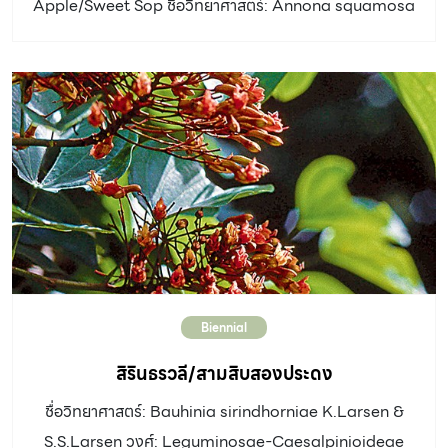
Apple/Sweet Sop ชื่อวิทยาศาสตร์: Annona squamosa
L. วงศ์: Annonaceae ประเภท: ไม้ต้น ไม้ผลเขตร้อน ลำต้น:
สูงได้ถึง 5 เมตร ใบ: ใบรูปรีถึงรูปใบหอกแกมขอบขนาน ปลาย
แหลม ออกเรียงสลับในระนาบเดียวกัน ดอก: ดอกออกที่ซอก
ใบใกล้ปลายยอด ดอกห้อยลง สีเหลือง มีกลีบรวมหนา 6 กลีบ
ปลายแหลมเรียงเป็นสองชั้น ชั้นละ 3 กลีบ ผล: เมื่อติดผลจะ
ขยายขนาดเป็นรูปหัวใจ เปลือกผลเป็นปุ่มนูน สีเขียว เมื่อสุก
ภายในมีเนื้อนุ่มสีขาว รสหวานและมีกลิ่นหอม ห่อหุ้มเมล็ดแข็ง
รูปรีสีดำไว้จำนวนมาก อัตราการเจริญเติบโต: ปานกลาง ดิน:
ชอบดินร่วน แสงแดด: แสงแดดตลอดวัน น้ำ: ปานกลาง ทน
แล้ง แต่ไม่ทนน้ำท่วมขัง การขยายพันธุ์: เพาะเมล็ด หลังจาก
Biennial
ปลูก 2-3 ปีจะเริ่มผลิดอกออกผล การใช้งานและอื่นๆ: […]
สิรินธรวลี/สามสิบสองประดง
ชื่อวิทยาศาสตร์: Bauhinia sirindhorniae K.Larsen &
S.S.Larsen วงศ์: Leguminosae-Caesalpinioideae