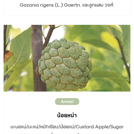
Gazania rigens (L.) Gaertn. และลูกผสม วงศ์:
Asteraceae ประเภท: : ไม้ดอก อายุหลายปี ลำต้น: พุ่มสูง
15-30 เซนติเมตร ลำต้นแตกกอ ใบ: ใบรูปขอบขนานถึงรูป
ช้อน ขอบเรียบหรือหยักเว้าลึกแบบขนนก แผ่นใบหนา สีเขียว
เข้ม หลังใบสีขาว-เงิน ดอก: ดอกออกเป็นช่อกระจุกที่ปลาย
ยอด ก้านดอกยาว 15-20 เซนติเมตร ขนาดดอก 5-10
เซนติเมตร กลีบดอกวงนอกรูปรี สีเหลือง ส้ม ชมพู แดง และ
บรอนซ์ โคนกลีบมักมีแถบสีน้ำตาลแดงเรียงเป็นวง กลีบดอก
วงในรูปหลอด สีเหลือง ผล: เมล็ดขนาดใหญ่ อัตราการ
เจริญเติบโต: ปานกลาง ดิน: ชอบดินร่วนปนทราย แสงแดด:
แสงแดดเต็มวัน ถ้าอากาศเย็นดอกจะมีสีสด ทนร้อน ทนแล้ง
Annual
[…]
น้อยหน่า
มะนอแน่/มะแน่/หมักเขียบ/น้อยแน่/Custard Apple/Sugar