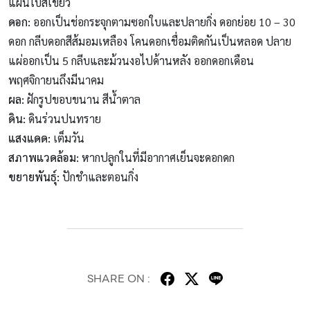
แผ่นใบสีเขียว
ดอก:
ออกเป็นช่อกระจุกตามซอกใบและปลายกิ่ง ดอกย่อย 10 – 30
ดอก กลีบดอกสีส้มอมเหลือง โคนดอกเชื่อมติดกันเป็นหลอด ปลาย
แผ่ออกเป็น 5 กลีบและม้วนงอไปด้านหลัง ออกดอกเดือน
พฤศจิกายนถึงมีนาคม
ผล:
ฝักรูปขอบขนาน สีน้ำตาล
ดิน:
ดินร่วนปนทราย
แสงแดด:
เต็มวัน
สภาพแวดล้อม:
หากปลูกในที่มีอากาศเย็นจะดอกดก
ขยายพันธุ์:
ปักชำและตอนกิ่ง
SHARE ON :