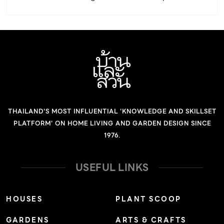
ประเภท: ไม้เลื้อยเนื้อแข็งขนาดใหญ่ อายุหลายปี ลำต้น: มีมือ
พันออกตามซอกใบแยกเป็นสองอัน ปลายม้วนงอ มักมีขนสี
น้ำตาลแดงปกคลุมตามยอดอ่อน ใบอ่อน และช่อดอก ใบ: ใบ
เดี่ยวเรียงสลับ รูปไข่ กว้าง 4-7 เซนติเมตร ยาว 5-18
เซนติเมตร ปลายใบแยกเป็นแฉกแหลมตื้นๆ หรือเว้าลึกจนชิด
โคนใบ แผ่นใบหนาคล้ายแผ่นหนัง สีเขียวเข้มเป็นมัน ดอก:
ออกเป็นช่อกระจุก โคนกลีบเลี้ยงเชื่อมติดกัน ปลายแยกเป็น 3
THAILAND'S MOST INFLUENTIAL 'KNOWLEDGE AND SKILLSET
แฉก กลีบดอก 5 กลีบ สีส้มอมชมพูหรือส้ม บางครั้งพบมีสี
PLATFORM' ON HOME LIVING AND GARDEN DESIGN SINCE
ขาว ออกดอกเดือนสิงหาคมถึงกันยายน ผล: ฝักแบน ภายในมี
1976.
เมล็ดกลม 5-7 เมล็ด ดิน: ดินร่วน ระบายน้ำดี อินทรียวัตถุสูง
น้ำ: ปานกลาง แสงแดด: เต็มวัน […]
USEFUL LINKS
HOUSES
PLANT SCOOP
GARDENS
ARTS & CRAFTS