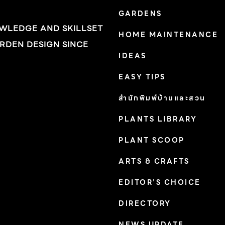
GARDENS
รูปโดม สีน้ำตาลเข้ม ดอกบาน 1-2 วัน กลีบดอกสี
OWLEDGE AND SKILLSET
เหลืองจะทยอยร่วงไป เหลือแต่ดอกวงในที่นูนเป็น
HOME MAINTENANCE
RDEN DESIGN SINCE
รูปโดม จึงเป็นที่มาของชื่อ Coneflower ซึ่งจะคง
IDEAS
รูปอยู่อย่างนั้นจนติดเมล็ดแล้วร่วงไป อัตราการ
เจริญเติบโต: เร็ว ดิน: ชอบดินร่วนปนทรายระบาย
EASY TIPS
น้ำดี แสงแดด: แสงแดดจัด น้ำ: ปานกลาง การ
สำนักพิมพ์บ้านและสวน
ขยายพันธุ์: แยกกอ เพาะเมล็ด […]
PLANTS LIBRARY
PLANT SCOOP
ARTS & CRAFTS
EDITOR’S CHOICE
DIRECTORY
NEWS UPDATE