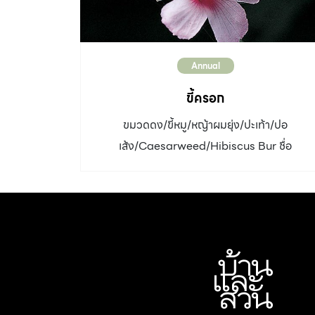
Annual
ขี้ครอก
ขมวดดง/ขี้หมู/หญ้าผมยุ่ง/ปะเท้า/ปอ
เส้ง/Caesarweed/Hibiscus Bur ชื่อ
วิทยาศาสตร์: Urena lobata L. วงศ์:
Malvaceae ประเภท: ไม้พุ่มขนาดเล็ก/วัชพืช
ความสูง: 1 เมตร ใบ: ใบมีรูปร่างหลายแบบ รูปไข่
ถึงค่อนข้างกลม ขอบหยักตื้นหรือลึกเป็นแฉก ใต้ใบ
มีขนปกคลุมหนาแน่น ดอก: สีชมพูอมม่วง 5 กลีบ
คล้ายดอกชบา ออกดอกเกือบตลอดปี ผล: กลม
ผิวมีหนามเหนียว อัตราการเจริญเติบโต: เร็ว ดิน:
ทั่วไป น้ำ: ปานกลาง -มาก แสงแดด: ตลอดวัน