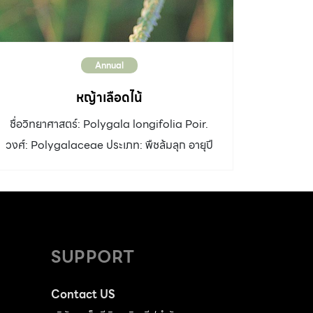
Annual
หญ้าเลือดไน้
ชื่อวิทยาศาสตร์: Polygala longifolia Poir.
วงศ์: Polygalaceae ประเภท: พืชล้มลุก อายุปี
เดียว/วัชพืช ความสูง: 30-50 เซนติเมตร ลำต้น:
เป็นพุ่มสูง ใบ: เดี่ยว รูปแถบแคบถึงใบหอกแคบ
ขนาด 0.2-0.8 x 3-4 เซนติเมตร ปลายแหลม
ดอก: เป็นช่อยาว ออกตามซอกใบและหลายกิ่ง ก้าน
ช่อยาว 8-20 เซนติเมตร ดอกขนาดเล็กเรียงกัน
SUPPORT
แน่นที่ปลายก้านช่อเรียงเป็นแถวด้านเดียว เมื่อบาน
กลีบดอกกางออกเพียงเล็กน้อย ออกดอกเดือน
Contact US
ตุลาคม-กุมภาพันธ์ ผล: สีเขียวแตกเป็นสองซีก