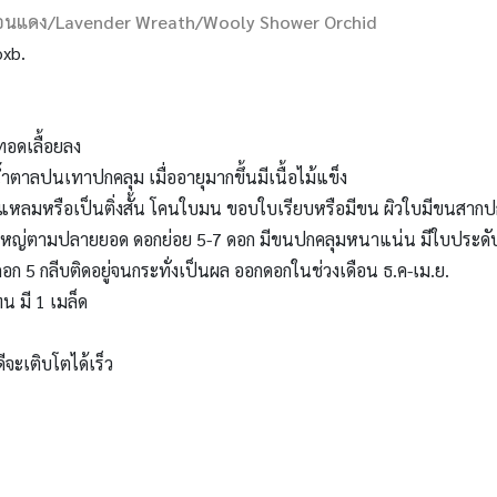
ออนแดง/Lavender Wreath/Wooly Shower Orchid
xb.
ทอดเลื้อยลง
ำตาลปนเทาปกคลุม เมื่ออายุมากขึ้นมีเนื้อไม้แข็ง
บแหลมหรือเป็นติ่งสั้น โคนใบมน ขอบใบเรียบหรือมีขน ผิวใบมีขนสากป
ญ่ตามปลายยอด ดอกย่อย 5-7 ดอก มีขนปกคลุมหนาแน่น มีใบประดับ 3
อก 5 กลีบติดอยู่จนกระทั่งเป็นผล ออกดอกในช่วงเดือน ธ.ค-เม.ย.
น มี 1 เมล็ด
ีจะเติบโตได้เร็ว