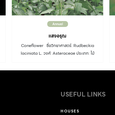
Annual
แสงอรุณ
Coneflower ชื่อวิทยาศาสตร์: Rudbeckia
laciniata L. วงศ์: Asteraceae ประเภท: ไม้
ดอกอายุสั้น ลำต้น: พุ่มสูง 0.50-1 เมตร มีเหง้า
ใต้ดิน ใบ: ใบออกเป็นกอหนาแน่นที่โคนต้น ใบด้าน
ล่างรูปไข่หยักเว้าลึกเป็น 3 พู ขอบจักฟันเลื่อย ใบ
ด้านบนรูปรีแกมไข่ ปลายแหลม มีขนทั้งสองด้าน
ดอก: ดอกออกเป็นช่อกระจุกเดี่ยว ก้านช่อดอกยาว
USEFUL LINKS
ดอกชั้นเดียว ขนาด 5-7 เซนติเมตร กลีบดอก
วงนอกรูปขอบขนาน สีเหลืองทอง ลู่ไปทางด้าน
HOUSES
หลังเล็กน้อย กลีบดอกวงในเป็นหลอดกระจุกนูน