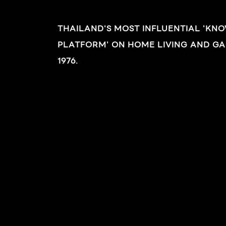
ขยายพันธุ์: เพาะเมล็ด การใช้งานและอื่นๆ: พบตาม
THAILAND'S MOST INFLUENTIAL 'KN
ริมทางทั่วไปที่มีแดดจัด เป็นสมุนไพร ใบ ต้มน้ำจิบ
PLATFORM' ON HOME LIVING AND GA
แก้ไอ และขับเสมหะ ราก ถอนพิษไข้ ตัวร้อน ฯลฯ
ลำต้นมีเส้นใยเหนียวใช้ทำเชือก
1976.