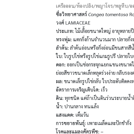
เครือออน/ท้องปลิง/พญาโจร/พลูหีบ/
ชื่อวิทยาศาสตร์
Congea tomentosa
Ro
วงศ์
LAMIACEAE
ประเภท:
ไม้เลื้อยขนาดใหญ่ อายุหลายปี
ทรงพุ่ม:
แตกกิ่งก้านจำนวนมาก ปลายกิ่ง
ลำต้น:
ลำต้นอ่อนหรือกิ่งอ่อนมีขนสากสีน้
ใบ:
ใบรูปไข่หรือรูปไข่แกมรูปรี ปลายใ
ดอก:
ออกเป็นช่อกระจุกแยกแขนงขนาดให
ย่อยสีขาวขนาดเล็กหลุดร่วงง่าย กลีบรองด
ผล:
ขนาดเล็กรูปไข่กลับ ใบประดับติดคงท
อัตราการเจริญเติบโต
: เร็ว
ดิน:
ทุกชนิด แต่ถ้าเป็นดินร่วนระบายน้ำด
น้ำ:
ปานกลาง ทนแล้ง
แสงแดด:
เต็มวัน
การขยายพันธุ์:
เพาะเมล็ดและปักชำกิ่ง
โรคและแมลงศัตรูพืช: –