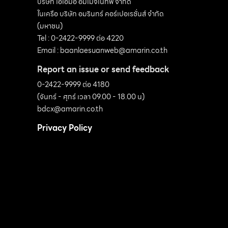
บริษัท เอเอ็มอี อิมเมจิเนทีฟ จำกัด
ในเครือ บริษัท อมรินทร์ คอร์เปอเรชั่นส์ จำกัด
อัตราการเจริญเติบโต: เร็ว ดิน: ดินทราย น้ำ: ปาน
(มหาชน)
กลาง-มาก แสงแดด: ตลอดวัน การใช้งานและ
Tel : 0-2422-9999 ต่อ 4220
อื่นๆ: รากมีกลิ่นหอมแรง ในธรรมชาติมักพบตาม
Email :
baanlaesuanweb@amarin.co.th
ป่าผลัดใบ พื้นที่ดินปนกรวดและทราย พบมากทาง
Report an issue or send feedback
ภาคเหนือ
0-2422-9999 ต่อ 4180
(จันทร์ - ศุกร์ เวลา 09.00 - 18.00 น)
bdcx@amarin.co.th
Privacy Policy