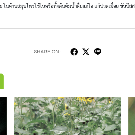
้อย ในด้านสมุนไพรใช้ใบหรือทั้งต้นต้มน้ำดื่มแก้ไอ แก้ปวดเมื่อย ขับปัส
SHARE ON :