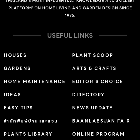
THAILAND'S MOST INFLUENTIAL 'KNOWLEDGE AND SKILLSET
ปลาย บานออกเป็นพู่กลม อัตราการเจริญเติบโต: เร็ว ดิน: ดิน
PLATFORM' ON HOME LIVING AND GARDEN DESIGN SINCE
ทั่วไป น้ำ: ปานกลาง-มาก แสงแดด: ตลอดวัน การใช้งานและ
1976.
อื่นๆ: ในธรรมชาติมักพบตามริมทาง ที่รกร้าง แปลงเพาะปลูก
และชายป่า พบมากทางภาคกลาง ภาคเหนือและภาคอิสาน ที่
USEFUL LINKS
ความสูง […]
HOUSES
PLANT SCOOP
GARDENS
ARTS & CRAFTS
HOME MAINTENANCE
EDITOR’S CHOICE
IDEAS
DIRECTORY
EASY TIPS
NEWS UPDATE
สำนักพิมพ์บ้านและสวน
BAANLAESUAN FAIR
PLANTS LIBRARY
ONLINE PROGRAM