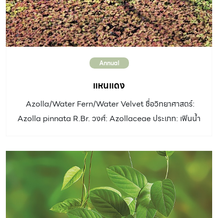
Annual
แหนแดง
Azolla/Water Fern/Water Velvet ชื่อวิทยาศาสตร์:
Azolla pinnata R.Br. วงศ์: Azollaceae ประเภท: เฟินน้ำ
ขนาดเล็ก ลำต้น: ลอยอยู่บนผิวน้ำ มีลำต้นเล็ก ๆ ทอดไปตาม
ผิวน้ำ แตกแขนงได้และมีรากอยู่ใต้น้ำ ใบ: ใบอวบน้ำ ขนาดเล็ก
มาก ประมาณ 1 มิลลิเมตร เรียงสลับกัน แบ่งเป็น 2 ส่วน คือ
ใบส่วนบน มีใบหนาสีเขียว พอใบแก่หรือมีสภาพไม่เหมาะสม
เช่น ได้รับแสงมากเกินไป จะกลายเป็นสีแดง ใบด้านล่าง บาง
ไม่มีสี ส่วนอับสปอร์จมอยู่ใต้น้ำ แสงแดด: ครึ่งวันถึงเต็มวัน