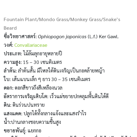
Fountain Plant/Mondo Grass/Monkey Grass/Snake’s
Beard
ชื่อวิทยาศาสตร์
:
Ophiopogon japonicas
(L.f.) Ker Gawl.
วงศ์
:
Convallariaceae
ประเภท
:
ไม้ล้มลุกอายุหลายปี
ความสูง
:
15 – 30 เซนติเมตร
ลำต้น
:
ลำต้นสั้น มีไหลใต้ดินเจริญเป็นกอคล้ายหญ้า
ใบ
:
เส้นแบนเล็ก ๆ ยาว 30 – 35 เซนติเมตร
ดอก
:
ดอกสีขาวถึงสีเหลืองนวล
อัตราการเจริญเติบโต
:
เร็วแผ่ขยายปกคลุมพื้นดินได้ดี
ดิน
:
ดินร่วนปนทราย
แสงแดด
:
ปลูกได้ทั้งกลางแจ้งและแสงรำไร
น้ำ
:
ปานกลางชอบความชื้นสูง
ขยายพันธุ์
:
แยกกอ