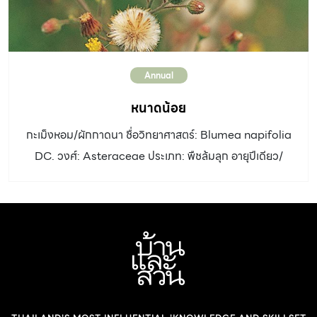
ปักชำเถา การใช้งานและอื่นๆ: มีสรรพคุณเป็นสมุนไพร ช่วย
รักษาแผล โดยนำต้นมาตำให้ละเอียด ใช้พอกแผล ช่วยให้หาย
เร็ว ความเชื่อ: คนโบราณเกือบทุกภาคนิยมปลูกไว้หน้าบ้าน
Annual
เพราะเชื่อว่าเป็นว่านเสน่ห์เมตตามหานิยม ทำให้ค้าขายดี
โบราณว่า หากเดินป่าแล้วข้ามเถาต้นเถาวัลย์หลง […]
หนาดน้อย
กะเม็งหอม/ผักกาดนา ชื่อวิทยาศาสตร์: Blumea napifolia
DC. วงศ์: Asteraceae ประเภท: พืชล้มลุก อายุปีเดียว/
วัชพืช ความสูง: 30-70 เซนติเมตร ลำต้น: ตั้งตรง แตกกิ่ง
ก้านมาก มีขนละเอียดสีขาวทั่วไป เมื่อจับจะเหนียวติดมือและมี
กลิ่นฉุน ใบ: เดี่ยว ออกสลับ รูปไข่กลับถึงรี ขนาด 3-4x 5-8
เซนติเมตร ขอบหยักซี่ฟันหรือจักละเอียด ดอก: ดอกเป็นช่อ
ใหญ่ แตกแขนงมาก ดอกย่อยจำนวนมาก ใบประดับซ้อนกัน
หลายขั้น สีเขียว ส่วนปลายสีแดงเรื่อ กลีบดอกเป็นขนสั้น
ละเอียด สีเหลือง ออกดอกฤดูแล้ง เมล็ด: เมื่อแก่จะมีขนสีขาวที่