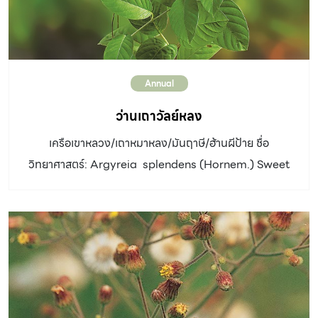
ขยายพันธุ์: แยกกลุ่มใบไปปลูก การใช้งานและอื่นๆ: เป็นเฟินน้ำ
สกุลเดียวของวงศ์นี้ ในไทยพบได้ทั่วทุกภาค ใช้เป็นอาหารปลา
นิยมนำมาทำปุ๋ยเพื่อเพิ่มธาตุไนโตรเจนในนาข้าว
Annual
ว่านเถาวัลย์หลง
เครือเขาหลวง/เถาหมาหลง/มันฤาษี/ฮ้านผีป้าย ชื่อ
วิทยาศาสตร์: Argyreia splendens (Hornem.) Sweet
วงศ์: CONVOLVULACEAE ประเภท: ไม้เลี้อย อายุหลายปี
ใบ: ใบเดี่ยว เรียงสลับ รูปรี ปลายใบแหลม โคนใบมน ใต้ใบมีขน
สีขาวปกคลุม ดอก: ช่อดอกออกจากซอกใบเป็นกระจุก มี 4-6
ดอก แต่ละดอกมีกลีบเลี้ยง 5 กลีบ กลีบดอกเชื่อมติดกันเป็น
รูปกรวย มี 5 กลีบ สีขาวและสีม่วง อัตราการเจริญเติบโต:
ปานกลาง ดิน: ชอบดินร่วนระบายน้ำดี แสงแดด: แสงแดด
ครึ่งวัน น้ำ: ปานกลาง การขยายพันธุ์: ปักชำต้นแตกจากราก