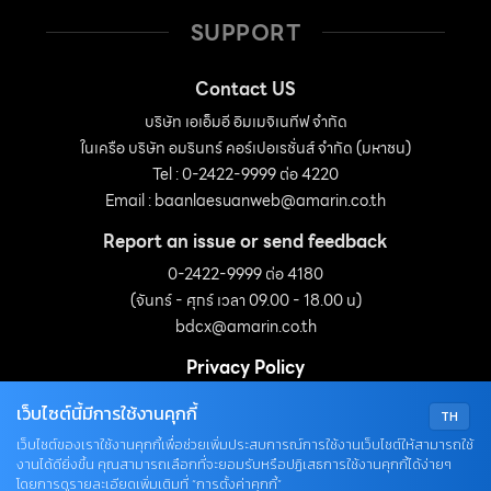
SUPPORT
Contact US
บริษัท เอเอ็มอี อิมเมจิเนทีฟ จำกัด
ในเครือ บริษัท อมรินทร์ คอร์เปอเรชั่นส์ จำกัด (มหาชน)
Tel : 0-2422-9999 ต่อ 4220
Email :
baanlaesuanweb@amarin.co.th
Report an issue or send feedback
0-2422-9999 ต่อ 4180
(จันทร์ - ศุกร์ เวลา 09.00 - 18.00 น)
bdcx@amarin.co.th
Privacy Policy
เว็บไซต์นี้มีการใช้งานคุกกี้
TH
OUR SOCIALS
เว็บไซต์ของเราใช้งานคุกกี้เพื่อช่วยเพิ่มประสบการณ์การใช้งานเว็บไซต์ให้สามารถใช้
งานได้ดียิ่งขึ้น คุณสามารถเลือกที่จะยอมรับหรือปฏิเสธการใช้งานคุกกี้ได้ง่ายๆ
โดยการดูรายละเอียดเพิ่มเติมที่ “การตั้งค่าคุกกี้”