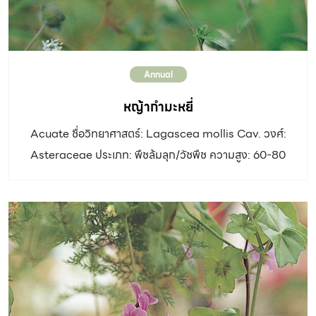
Annual
หญ้ากำมะหยี่
Acuate ชื่อวิทยาศาสตร์: Lagascea mollis Cav. วงศ์:
Asteraceae ประเภท: พืชล้มลุก/วัชพืช ความสูง: 60-80
เซนติเมตร ลำต้น: เจริญเป็นพุ่ม แผ่กว้าง ลำต้นและกิ่งก้านมี
ขนสั้น ใบ: รูปไข่แกมใบหอก ปลายเรียวแหลม ขอบใบจักฟัน
เลื่อยตื้น สีเขียวเทา ใต้ใบมีขนมาก ขนาด 1-3 x 3-7
เซนติเมตร ดอก: เป็นช่อกลม มีใบรองรับช่อดอก 2-3 ชั้น
ดอกย่อยสีขาวมี 5 กลีบ โคนกลีบเป็นหลอดเล็ก อัตราการ
เจริญเติบโต: เร็ว ดิน: ดินทั่วไป น้ำ: ปานกลาง แสงแดด:
ตลอดวัน การใช้งานและอื่นๆ: ในธรรมชาติพบตามริมทาง ที่