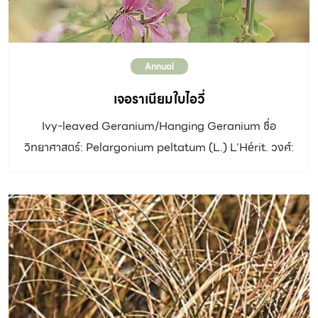
รกร้าง พบมาทางภาคกลาง ภาคเหนือและภาคอิสาน
Annual
เจอราเนียมใบไอวี่
Ivy-leaved Geranium/Hanging Geranium ชื่อ
วิทยาศาสตร์: Pelargonium peltatum (L.) L’Hérit. วงศ์:
Geraniaceae ประเภท: ไม้ดอกอายุหลายปี ลำต้น: ลำต้น
ทอดเลื้อย ใบ: ใบรูปหยักเว้าเป็นพู 5 พู คล้ายใบไอวี่ สีเขียวหรือ
เขียวด่างขาว ดอก: ดอกออกเป็นช่อหลวมๆ กลีบดอกรูปไข่
กลับแคบ โคนกลีบมักมีแถบสีเข้ม อัตราการเจริญเติบโต: ปาน
กลาง ดิน: ชอบดินร่วนระบายน้ำดี แสงแดด: แสงแดดเต็มวัน-
รำไร ชอบอากาศเย็น น้ำ: ปานกลาง การขยายพันธุ์: ปักชำกิ่ง
เพาะเมล็ด โดยกลบเมล็ดบางๆ การใช้งานและอื่นๆ: นิยมปลูก
เป็นไม้กระถางแขวน