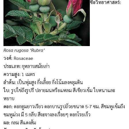
ชื่อวิทยาศาสตร์
:
Rosa rugosa ‘Rubra’
วงศ์:
Rosaceae
ประเภท:
กุหลาบสมัยเก่า
ความสูง
:
1 เมตร
ลำต้น
:
เป็นพุ่มสูง กึ่งเลื้อย กิ่งโน้มลงคลุมดิน
ใบ
:
รูปไข่ถึงรูปรี ปลายมนหรือแหลม สีเขียวเข้ม ใบหนาและ
หยาบ
ดอก
: ดอกตูมยาวเรียว ดอกบานรูปถ้วยขนาด 5-7 ซม. สีชมพูเข้มถึง
ชมพูม่วง มี 5 กลีบ สีจะจางลงเรื่อยๆ ดอกโรยเร็ว
ผล:
กลม สีแดงส้ม