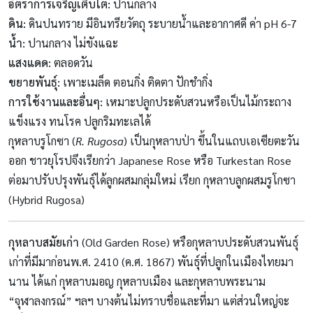
อัตราการเจริญเติบโต:
ปานกลาง
ดิน:
ดินปนทราย มีอินทรียวัตถุ ระบายน้ำและอากาศดี ค่า pH 6-7
น้ำ:
ปานกลาง ไม่ขังแฉะ
แสงแดด:
ตลอดวัน
ขยายพันธุ์:
เพาะเมล็ด ตอนกิ่ง ติดตา ปักชำกิ่ง
การใช้งานและอื่นๆ:
เหมาะปลูกประดับสวนหรือเป็นไม้กระถาง
แข็งแรง ทนโรค ปลูกริมทะเลได้
กุหลาบรูโกซา (
R. Rugosa
) เป็นกุหลาบป่า ขึ้นในแถบเอเซียตะวัน
ออก ชาวยุโรปจึงเรียกว่า Japanese Rose หรือ Turkestan Rose
ต่อมาปรับปรุงพันธุ์ได้ลูกผสมกลุ่มใหม่ เรียก กุหลาบลูกผสมรูโกซา
(Hybrid Rugosa)
กุหลาบสมัยเก่า
(Old Garden Rose) หรือกุหลาบประดับสวนพันธุ์
เก่าที่มีมาก่อนพ.ศ. 2410 (ค.ศ. 1867) พันธุ์ที่ปลูกในเมืองไทยมา
นาน ได้แก่ กุหลาบมอญ กุหลาบเมือง และกุหลาบพระนาม
“จุฬาลงกรณ์” ฯลฯ บางต้นไม่ทราบชื่อและที่มา แต่ส่วนใหญ่จะ