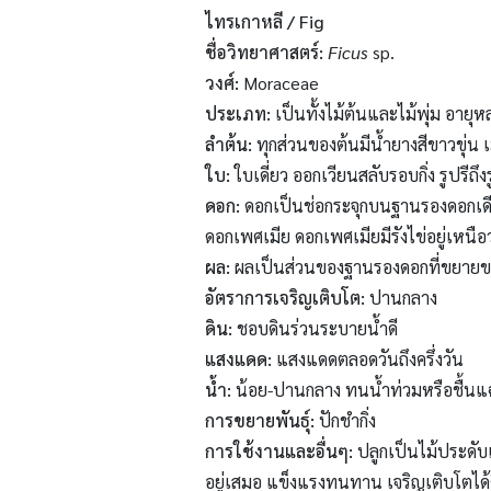
ไทรเกาหลี / Fig
ชื่อวิทยาศาสตร์:
Ficus
sp.
วงศ์:
Moraceae
ประเภท:
เป็นทั้งไม้ต้นและไม้พุ่ม อายุห
ลำต้น:
ทุกส่วนของต้นมีน้ำยางสีขาวขุ่น 
ใบ
:
ใบเดี่ยว ออกเวียนสลับรอบกิ่ง รูป
ดอก:
ดอกเป็นช่อกระจุกบนฐานรองดอกเดี
ดอกเพศเมีย ดอกเพศเมียมีรังไข่อยู่เหนือ
ผล
:
ผลเป็นส่วนของฐานรองดอกที่ขยายข
อัตราการเจริญเติบโต:
ปานกลาง
ดิน:
ชอบดินร่วนระบายน้ำดี
แสงแดด:
แสงแดดตลอดวันถึงครึ่งวัน
น้ำ:
น้อย-ปานกลาง ทนน้ำท่วมหรือชื้นแฉ
การขยายพันธุ์
:
ปักชำกิ่ง
การใช้งานและอื่นๆ:
ปลูกเป็นไม้ประดับ
อยู่เสมอ แข็งแรงทนทาน เจริญเติบโตได้