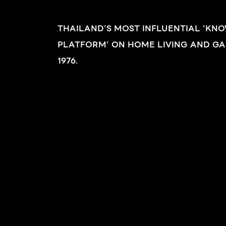
ดิน : ดินร่วนปนทรายที่มีความเป็นกรดเล็กน้อย
THAILAND'S MOST INFLUENTIAL 'KN
ระบายน้ำดี แสงแดด : แดดจัดถึงครึ่งวัน น้ำ/
PLATFORM' ON HOME LIVING AND GA
ความชื้น : ปานกลาง ขยายพันธุ์ : ปักชำกิ่ง […]
1976.