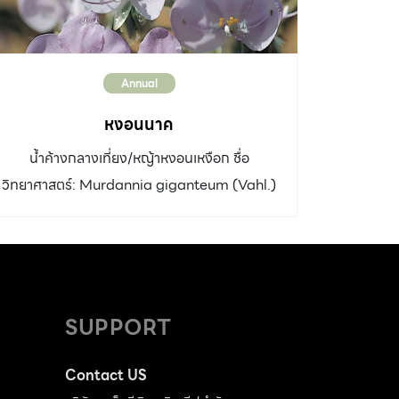
Annual
หงอนนาค
น้ำค้างกลางเที่ยง/หญ้าหงอนเหงือก ชื่อ
วิทยาศาสตร์: Murdannia giganteum (Vahl.)
Brückner วงศ์: Commelinaceae ประเภท: พืช
ล้มลุก อายุหลายปี/วัชพืช ความสูง: 1-1.50 เมตร
ลำต้น: กลม แข็ง ตั้งตรง ใบ: รูปแถบยาว 15-40
เซนติเมตร ดอก: เป็นช่อ ก้านช่อดอกยาวและมัก
โค้งงอ ดอกมีก้านสั้นๆ กลีบเลี้ยง 3 กลีบ สีเขียว
SUPPORT
ปนม่วงถึงม่วงคล้ำ กลีบดอก 3 กลีบ สีม่วงถึง
ม่วงอ่อน เกสรเพศผู้ 6 อัน เป็นหมัน 3 อัน สีเหลือง
Contact US
สด ออกดอกเกือบตลอดปี ดอกดกช่วงปลายฤดู