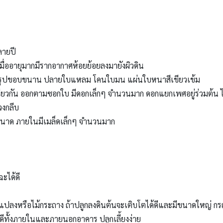
ลายปี
เมื่ออายุมากมีรากอากาศห้อยย้อยลงมายังผิวดิน
รีถึงรูปขอบขนาน ปลายใบแหลม โคนใบมน แผ่นใบหนาสีเขียวเข้ม
ยวกัน ออกตามซอกใบ มีดอกเล็กๆ จำนวนมาก ดอกแยกเพศอยู่ร่วมต้น ไ
วงกลีบ
นาด ภายในมีเมล็ดเล็กๆ จำนวนมาก
ะได้ดี
แปลงหรือไม้กระถาง ถ้าปลูกลงดินต้นจะเติบโตได้ดีและมีขนาดใหญ่ กรณีที
ดีทั้งภายในและภายนอกอาคาร ปลูกเลี้ยงง่าย