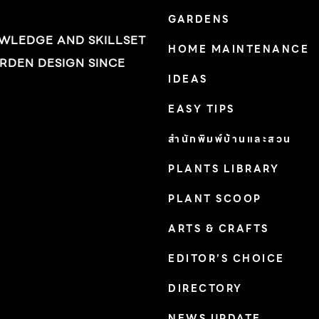
GARDENS
ดอกขนาด 0.3-1 เซนติเมตร ออกดอกเดือน
OWLEDGE AND SKILLSET
ตุลาคม-ธันวาคม อัตราการเจริญเติบโต: เร็ว ดิน:
HOME MAINTENANCE
RDEN DESIGN SINCE
ดินทั่วไป น้ำ: ปานกลาง-มาก แสงแดด: ตลอดวัน
IDEAS
การใช้งานและอื่นๆ: ในธรรมชาติมักพบตามที่ลุ่ม
ชื้นแฉะและมีน้ำขัง พื้นที่เปิดโล่ง เช่น ลานหิน ทุ่ง
EASY TIPS
หญ้า นาข้าว พบตั้งแต่ภาคเหนือ ภาคกลางตอนบน
สำนักพิมพ์บ้านและสวน
ภาคอิสานถึงภาคตะวันออก
PLANTS LIBRARY
PLANT SCOOP
ARTS & CRAFTS
EDITOR’S CHOICE
DIRECTORY
NEWS UPDATE