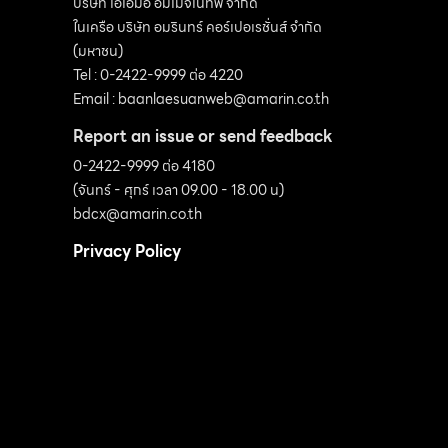
บริษัท เอเอ็มอี อิมเมจิเนทีฟ จำกัด
ในเครือ บริษัท อมรินทร์ คอร์เปอเรชั่นส์ จำกัด
ฝน อัตราการเจริญเติบโต: เร็ว ดิน: ดินทั่วไป น้ำ:
(มหาชน)
ปานกลาง-มาก แสงแดด: ตลอดวัน การใช้งานและ
Tel : 0-2422-9999 ต่อ 4220
อื่นๆ: ในธรรมชาติมักพบตามทุ่งหญ้า ชายป่า
Email :
baanlaesuanweb@amarin.co.th
บริเวณที่มีน้ำขังหรือชุ่มชื้น […]
Report an issue or send feedback
0-2422-9999 ต่อ 4180
(จันทร์ - ศุกร์ เวลา 09.00 - 18.00 น)
bdcx@amarin.co.th
Privacy Policy