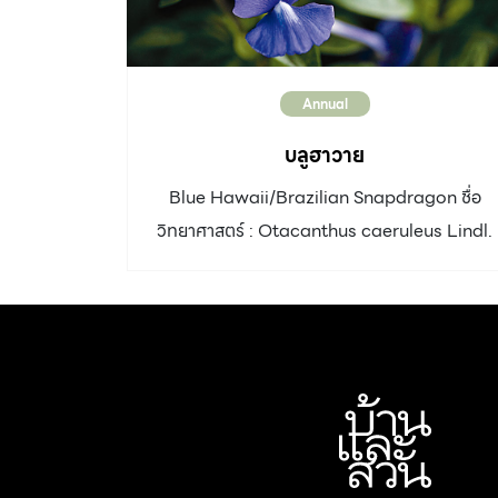
Annual
บลูฮาวาย
Blue Hawaii/Brazilian Snapdragon ชื่อ
วิทยาศาสตร์ : Otacanthus caeruleus Lindl.
วงศ์ : Scrophulariaceae ประเภท : ไม้ดอกอายุ
หลายปี ความสูง : 30 – 90 เซนติเมตร ลำต้น : ตั้ง
ตรง สีม่วงแดง ใบ : รูปใบหอกปลายใบแหลม โคน
ใบมน ขอบใบจักฟันเลื่อยถี่ ดอก : ดอกเดี่ยว ออก
เป็นกระจุกตามปลายยอด เส้นผ่านศูนย์กลางดอก
2.5 เซนติเมตร ดอกสีม่วงอมน้ำเงิน กลางดอกสี
ขาว โคนกลีบเชื่อมติดกันเป็นหลอดแคบ ปลายแยก
เป็นกลีบค่อนข้างกลม 2 กลีบ ออกดอกตลอดปี