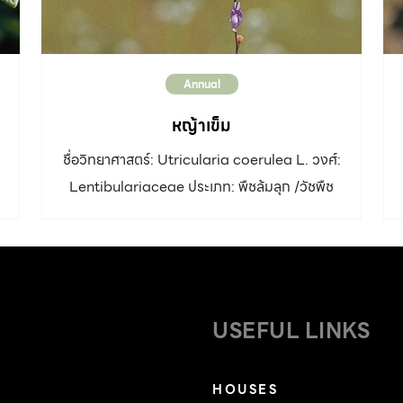
Annual
หญ้าเข็ม
ชื่อวิทยาศาสตร์: Utricularia coerulea L. วงศ์:
Lentibulariaceae ประเภท: พืชล้มลุก /วัชพืช
ความสูง: 5-40 เซนติเมตร ลำต้น: ลำต้นและใบลด
รูปเป็นเส้นขนาดเล็กๆ และมีถุงดักแมลงขนาดจิ๋ว
ดอก: ก้านช่อดอกยาวเรียว ตั้งตรงขึ้น สีเขียวถึง
ม่วงแดง ดอกย่อยเรียงสลับอยู่ที่ปลายก้านช่อ สี
ขาว ชมพู หรือม่วง กลีบเลี้ยงเชื่อมติดกันคล้าย
USEFUL LINKS
ถ้วยเล็กๆ สีครีมปนแดงเรื่อ กลีบดอก 5 กลีบเชื่อม
ติดกัน รูปร่างคล้ายรองเท้า ปลายแหลม มีจะงอย
HOUSES
ด้านล่างยื่นยาวออกมา ปลายแหลมและโค้งเล็กน้อย