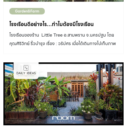
Garden&Farm
โรงเรือนดีอย่างไร…ทำไมต้องมีโรงเรือน
โรงเรือนของร้าน Little Tree อ.สามพราน จ.นครปฐม โดย
คุณศิริวิทย์ ริ้วบำรุง เรื่อง : วรัปศร เมื่อได้เดินทางไปเก็บภาพ
โรงเรือนต่าง ๆของคนรักต้นไม้มาลงใน หนังสือ Garden &
Farm Vol. 10 “โรงเรือนข้างบ้าน” ฉบับนี้ นอกจาก โรงเรือน
รูปแบบสวย ๆ เพื่อเก็บต้นไม้แล้ว เราสังเกตว่าบางท่านยังใช้
พื้นที่มุมนี้ไว้สำหรับพักผ่อนในสวน และต่อยอดสร้างรายได้
เสริมจากต้นไม้ที่พวกเขาปลูกไว้ ตัวอย่างเช่น โรงเรือนทิล
แอนด์เซียของ คุณหนุ่ม-วีระพล วิชกิจ ที่สามารถสร้างรายได้
เสริมจากงานประจำเดือนละกว่า 50,000 บาท จากพื้นที่ไม่กี่
ตางรางเมตรข้างบ้าน โรงเรือนแคคตัสหลังเล็กของ คุณปอย-
ปอยเงิน เบญญารัตน์ ต่อยอดเป็นธุรกิจจัดสวนกระถางขายใน