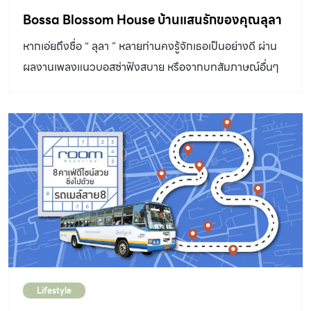
Bossa Blossom House บ้านแสนรักของคุณลุลา
หากเอ่ยถึงชื่อ “ ลุลา ” หลายท่านคงรู้จักเธอเป็นอย่างดี ผ่าน
ผลงานเพลงแนวบอสซ่าฟังสบาย หรือจากบทสัมภาษณ์อื่นๆ
ผมไม่แปลกใจที่หลายท่านคงจะมีภาพตัวตนของเธอผู้นี้อยู่ใน
ความคิดตามมุมมองของแต่ละคน หากว่าบ้านเป็นเหมือนตัว
ตนของผู้เป็นเจ้าของซึ่งสะท้อนผ่านมุมต่างๆ ภายในบ้าน บ้าน
หลังนี้คงสะท้อนตัวตนของ คุณลุลา หรือ คุณตุ๊กตา – กันยา
รัตน์ ติยะพรไชย ออกมาได้อย่างเปิดเผยทุกแง่มุม ทั้งมุมที่เรา
เคยรู้จักเธอและในมุมที่จะทำให้เรารู้จักตัวตนของเธอมากยิ่ง
ขึ้น ผมออกจะประหม่าเล็กน้อยเมื่อยืนอยู่หน้าประตูห้องของ
คอนโดมิเนียมแห่งหนึ่งในย่านเอกมัย เพราะผู้ที่อยู่ภายในคือ
ศิลปินชื่อดัง เมื่อประตูบานนั้นเปิดออก คุณลุลาก็ปรากฏตรง
หน้า พร้อมเอ่ยคำทักทายอย่างเป็นกันเอง ก่อนพาเราเดินชม
Lifestyle
บรรยากาศภายในห้องซึ่งเดิมตกแต่งในแบบยุค 1970 มีการ