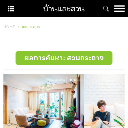
Skip
to
content
HOME
สวนกระถาง
ผลการค้นหา: สวนกระถาง