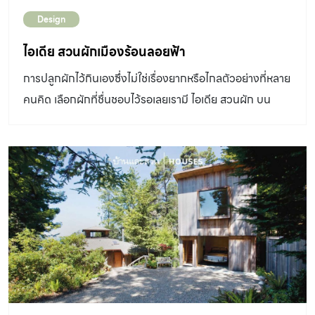
IG คุณสม-สมฤดี สิขันธกบุตร ทำโรงเรือนเฟินเป็นทั้งมุม
Design
สะสมและพักผ่อนหลังบ้าน เมื่อเพื่อนฝูงมาเห็นต้นไม้สวย ๆก็
ขอซื้อไปเป็นของขวัญในโอกาสพิเศษต่าง ๆ และจ้างให้คุณสม
ไอเดีย สวนผักเมืองร้อนลอยฟ้า
ไปออกแบบจัดสวนให้ด้วย รวมทั้งโรงเรือนสะสมต้นไม้
การปลูกผักไว้กินเองซึ่งไม่ใช่เรื่องยากหรือไกลตัวอย่างที่หลาย
ของ คุณวิทย์-ศิริวิทย์ ริ้วบำรุง นักจัดสวนชื่อดังแห่ง Little
คนคิด เลือกผักที่ชื่นชอบไว้รอเลยเรามี ไอเดีย สวนผัก บน
Tree ที่ใช้เป็นทั้งห้องพักผ่อน เก็บสะสมต้นไม้ และทดลองปลูก
ดาดฟ้า มาฝาก
ต้นไม้ชนิดใหม่ๆ ก่อนนำไปใช้ในงานจัดสวน […]