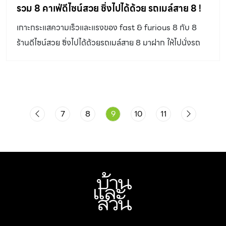
กั้นพื้นที่เป็นหลายๆ ห้องตามการใช้งาน หลังคุณลุลาได้ห้องนี้
รวม 8 คาเฟ่ดีไซน์สวย ซิ่งไปได้ด้วย รถเมล์สาย 8 !
มาก็ทุบผนังห้องที่เคยกั้นไว้เหลือเพียง 2 ส่วน ส่วนแรกคือ
เกาะกระแสความเร็วและแรงของ fast & furious 8 กับ 8
ครัว ส่วนรับแขก – นั่งเล่น และสวนเล็กๆ ริมระเบียง ส่วนที่
ร้านดีไซน์สวย ซิ่งไปได้ด้วยรถเมล์สาย 8 มาฝาก ให้ไปนั่งรถ
สองคือห้องนอนและมุมทำงาน การตกแต่งโดยรวมใช้โทนสี
เล่นลมเย็นปะทะใบหน้า คูลๆ ในแบบ รูม กัน
ขาว ดูสว่าง เข้ากับประตูกระจกโปร่งใสที่รับแสงธรรมชาติเข้า
มา ทำให้ห้องดูกว้างขึ้นและไม่ทึบ ตัวฝ้าเพดานและงานระบบ
เดิมถูกรื้อออกหมดเพื่อเดินระบบใหม่ตามบริเวณใต้แนวคาน
ก่อนตีโครงไม้หุ้มต่ำลงมา 10 เซนติเมตรรอบคาน แล้วทาสี
7
8
9
10
11
ตกแต่งให้เกิดเท็กซ์เจอร์ดูคล้ายไม้เก่า ที่สะดุดตาคือผนังข้าง
ประตูเล็กๆที่ก่ออิฐเรียงกันสวยงาม ซึ่งใช้เป็นที่แขวนจักรยาน
และสิ่งของต่างๆ “อยากใช้มุมนี้แขวนจักรยานและพวกรองเท้า
ปีนเขา เพราะชอบกิจกรรมผจญภัย ช่วงที่ไม่มีงานก็จะออก
ต่างจังหวัด ส่วนมากจะไปกระบี่เพื่อปีนหน้าผา แล้วก็ไปภูเก็ต
เพื่อเล่นเซิร์ฟ ช่วงหลังก็จะเล่นพวกกีฬาที่มันเซฟมากขึ้น […]