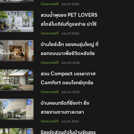
ต้องดู
บ้านและสวนทีวี
July 29, 2026
สวนน้ำพุของ PET LOVERS
สไตล์โมเดิร์นที่ดูแลง่าย น่าใช้
งาน
บ้านและสวนทีวี
July 29, 2026
บ้านไซซ์เล็ก ของคนรุ่นใหญ่ ที่
ออกแบบมาเพื่อชีวิตหลังวัย
เกษียณอย่างพอดี
บ้านและสวนทีวี
July 20, 2026
สวน Compact บรรยากาศ
Comfort ตอบโจทย์ทุกข้อ
จำกัดของคนเมือง
บ้านและสวนทีวี
July 20, 2026
บ้านคอนกรีตที่ยิ่งเก่า ยิ่ง
สวยงามตามกาลเวลา
บ้านและสวนทีวี
July 16, 2026
รีสอร์ตส่วนตัวในบ้านจัดสรร