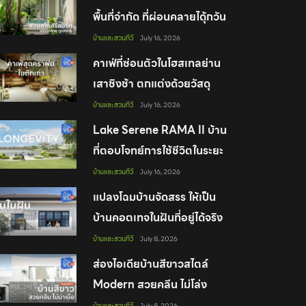
พื้นที่จำกัด ที่ผ่อนคลายไดุ้กวัน
บ้านและสวนทีวี
July 16, 2026
คาเฟ่ที่ซ่อนตัวในโฮสเทลย่าน
เสาชิงช้า ตกแต่งด้วยวัสดุ
ธรรมชาติสุดคราฟต์
บ้านและสวนทีวี
July 16, 2026
Lake Serene RAMA II บ้าน
ที่ตอบโจทย์การใช้ชีวิตในระยะ
ยาวได้อย่างมีคุณภาพ
บ้านและสวนทีวี
July 16, 2026
แปลงโฉมบ้านจัดสรร ให้เป็น
บ้านคอตเทจในฝันที่อยู่ได้จริง
บ้านและสวนทีวี
July 8, 2026
ส่องไอเดียบ้านสีขาวสไตล์
Modern สวยคลีน ไม่โล่ง
ฟังก์ชันครบเพื่อทุกคนในบ้าน
บ้านและสวนทีวี
July 8, 2026