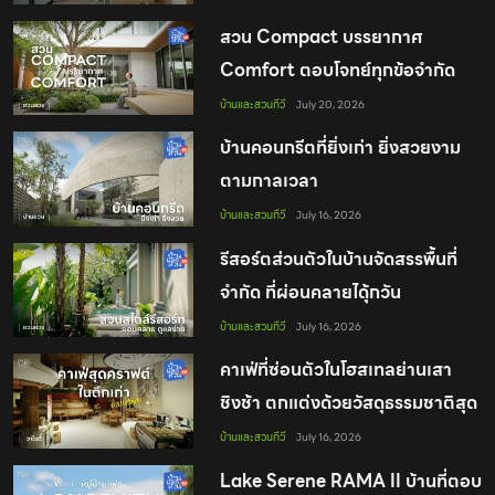
สวน Compact บรรยากาศ
Comfort ตอบโจทย์ทุกข้อจำกัด
ของคนเมือง
บ้านและสวนทีวี
July 20, 2026
บ้านคอนกรีตที่ยิ่งเก่า ยิ่งสวยงาม
ตามกาลเวลา
บ้านและสวนทีวี
July 16, 2026
รีสอร์ตส่วนตัวในบ้านจัดสรรพื้นที่
จำกัด ที่ผ่อนคลายไดุ้กวัน
บ้านและสวนทีวี
July 16, 2026
คาเฟ่ที่ซ่อนตัวในโฮสเทลย่านเสา
ชิงช้า ตกแต่งด้วยวัสดุธรรมชาติสุด
คราฟต์
บ้านและสวนทีวี
July 16, 2026
Lake Serene RAMA II บ้านที่ตอบ