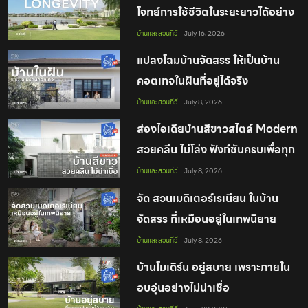
โจทย์การใช้ชีวิตในระยะยาวได้อย่าง
มีคุณภาพ
บ้านและสวนทีวี
July 16, 2026
แปลงโฉมบ้านจัดสรร ให้เป็นบ้าน
คอตเทจในฝันที่อยู่ได้จริง
บ้านและสวนทีวี
July 8, 2026
ส่องไอเดียบ้านสีขาวสไตล์ Modern
สวยคลีน ไม่โล่ง ฟังก์ชันครบเพื่อทุก
คนในบ้าน
บ้านและสวนทีวี
July 8, 2026
จัด สวนเมดิเตอร์เรเนียน ในบ้าน
จัดสรร ที่เหมือนอยู่ในเทพนิยาย
บ้านและสวนทีวี
July 8, 2026
บ้านโมเดิร์น อยู่สบาย เพราะภายใน
อบอุ่นอย่างไม่น่าเชื่อ