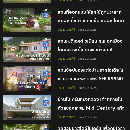
บ้านและสวนทีวี
June 29, 2026
สวนที่ออกแบบให้ลูกใช้ทุกประสาท
สัมผัส ทั้งการมองเห็น สัมผัส ได้ยิน
ซึมซับความร่มรื่น
บ้านและสวนทีวี
June 29, 2026
สวนเมดิเตอร์เรเนียน ทนแดดเมือง
ไทยสวยจบไม่ต้องรดน้ำบ่อย!
บ้านและสวนทีวี
June 29, 2026
ชวนช็อปของแต่งบ้านจากไอเดียใน
งานบ้านและสวนแฟร์ SHOPPING
WEEK 2026
บ้านและสวนทีวี
June 29, 2026
บ้านโมเดิร์นทรงกล่อง เก๋าที่ภายใน
ด้วยของสะสม Mid-Century แท้ๆ
บ้านและสวนทีวี
June 23, 2026
จัดสวนป่าสไตล์โมเดิร์น เพื่อคนเวลา