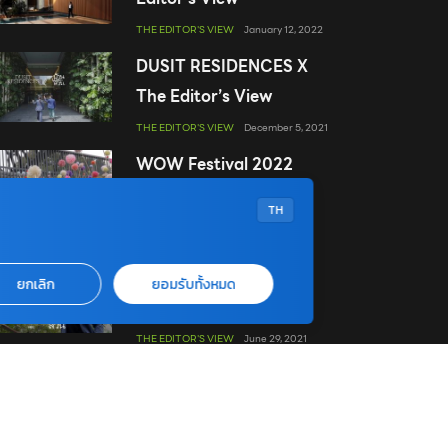
THE EDITOR'S VIEW
January 12, 2022
DUSIT RESIDENCES X
The Editor’s View
THE EDITOR'S VIEW
December 5, 2021
WOW Festival 2022
อัศจรรย์เมืองน่าอยู่
TH
THE EDITOR'S
November 24,
VIEW
2021
The Forestias x บ้านและ
ยกเลิก
ยอมรับทั้งหมด
สวน
THE EDITOR'S VIEW
June 29, 2021
All-New Toyota Corolla
Cross x Editor’s View
THE EDITOR'S VIEW
November 3, 2020