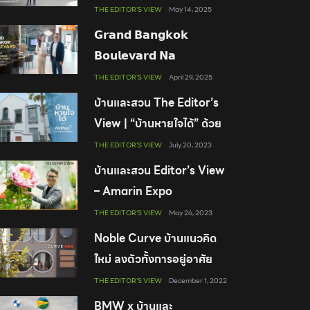
เดี่ยวสุดหรูจาก SC ASSET
THE EDITOR'S VIEW
May 14, 2025
𝗚𝗿𝗮𝗻𝗱 𝗕𝗮𝗻𝗴𝗸𝗼𝗸
𝗕𝗼𝘂𝗹𝗲𝘃𝗮𝗿𝗱 𝗡𝗮
𝗨𝘁𝘁𝗵𝗮𝘆𝗮𝗻
THE EDITOR'S VIEW
April 29, 2025
บ้านและสวน The Editor’s
View | “บ้านหายใจได้” ด้วย
AirPlus² จาก Land &
THE EDITOR'S VIEW
July 20, 2023
Houses
บ้านและสวน Editor’s View
– Amarin Expo
THE EDITOR'S VIEW
May 26, 2023
Noble Curve บ้านแนวคิด
ใหม่ ลงตัวทั้งการอยู่อาศัย
เป็นได้ทั้งโฮมออฟฟิศ พร้อม
THE EDITOR'S VIEW
December 1, 2022
พื้นที่สร้างสรรค์ส่วนตัว
BMW x บ้านและ