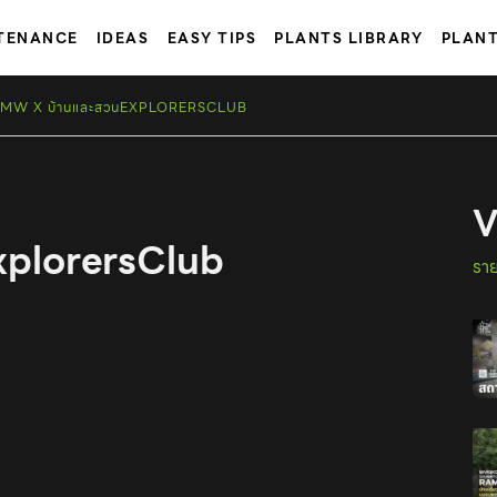
TENANCE
IDEAS
EASY TIPS
PLANTS LIBRARY
PLAN
MW X บ้านและสวนEXPLORERSCLUB
V
plorersClub
รา