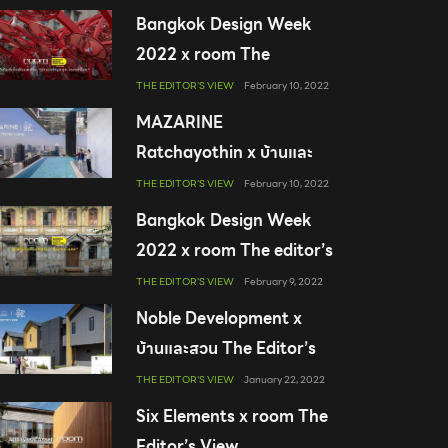
Bangkok Design Week
2022 x room The
Editor’s View
THE EDITOR'S VIEW
February 10, 2022
MAZARINE
Ratchayothin x บ้านและ
สวน The Editor’s View
THE EDITOR'S VIEW
February 10, 2022
Bangkok Design Week
2022 x room The editor’s
view
THE EDITOR'S VIEW
February 9, 2022
Noble Development x
บ้านและสวน The Editor’s
View
THE EDITOR'S VIEW
January 22, 2022
Six Elements x room The
Editor’s View