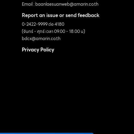
Email :
baanlaesuanweb@amarin.co.th
Report an issue or send feedback
0-2422-9999 ต่อ 4180
(จันทร์ - ศุกร์ เวลา 09.00 - 18.00 น)
bdcx@amarin.co.th
Privacy Policy