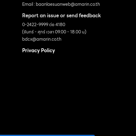
Email :
baanlaesuanweb@amarin.co.th
Report an issue or send feedback
0-2422-9999 ต่อ 4180
(จันทร์ - ศุกร์ เวลา 09.00 - 18.00 น)
bdcx@amarin.co.th
Privacy Policy