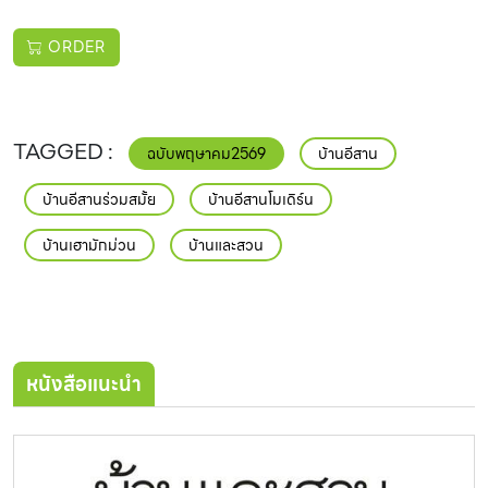
ORDER
ฉบับพฤษาคม2569
บ้านอีสาน
บ้านอีสานร่วมสมั้ย
บ้านอีสานโมเดิร์น
บ้านเฮามักม่วน
บ้านและสวน
หนังสือแนะนำ