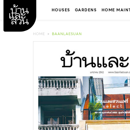
Skip
to
HOUSES
GARDENS
HOME MAIN
content
HOME
BAANLAESUAN