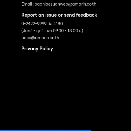
Email :
baanlaesuanweb@amarin.co.th
Report an issue or send feedback
0-2422-9999 ต่อ 4180
(จันทร์ - ศุกร์ เวลา 09.00 - 18.00 น)
bdcx@amarin.co.th
Privacy Policy