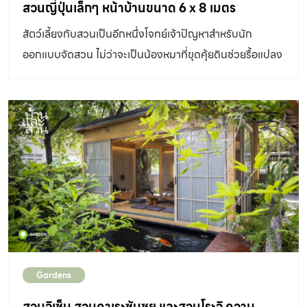
แนวคิดที่น่าสนใจ และนำมาใช้สานต่อในการออกแบบสวนได้
สวนญี่ปุ่นเล็กๆ หน้าบ้านขนาด 6 x 8 เมตร
ครับ” คุณอั๋น – นพดล สาทิพจันทร์ แห่ง สวนคุณพ่อ
สัตว์เลี้ยงกับสวนเป็นอีกหนึ่งโจทย์เจ้าปัญหาสำหรับนัก
Landscape Design & Construction เล่าถึงจุดเริ่มต้น
ออกแบบจัดสวน ไม่ว่าจะเป็นน้องหมาที่ขุดคุ้ยดินช่วยรื้อแปลง
ของสวนนี้ให้ฟัง “หลังจากพูดคุยถึงความต้องการหลักของ
ปลูกต้นไม้ หรือน้องแมวที่แอบฉี่ในสนามหญ้าจนต้นเหลืองตาย
เจ้าของบ้าน สำรวจพื้นที่โดยรอบ ต้นไม้ใหญ่ที่มีอยู่เดิม พื้นที่
เป็นหย่อม หลายบ้านจึงเลือกแก้ปัญหาด้วยการออกแบบพื้นที่
แวดล้อมรวมไปถึงเพื่อนบ้าน สิ่งเหล่านี้ล้วนมีผลต่อการ
แยกจากกัน อย่างเช่นบ้านหลังนี้ที่เลี้ยงแมวมากถึง 11 ตัว ทั้ง
ออกแบบในไซต์งานของเราครับ โดยเฉพาะเรื่อง ทิศทางของ
ๆ ที่เจ้าของบ้านแพ้แมว แต่ด้วยใจรักจึงได้ให้ความสำคัญกับ
แสง ในช่วงวันแสงบริเวณไหนเป็นอย่างไรบ้าง ตรงไหนแดด
น้อง ๆ ถึงขั้นออกแบบ สร้างบ้าน และ สวนญี่ปุ่นเล็กๆ เพื่อ
ตรงไหนร่ม ผมให้ความสำคัญกับเรื่องนี้เป็นอันดับแรกครับ
พวกเขาโดยเฉพาะ “คุณมาศ – ผกามาศ ธีวีระพันธ์ ภรรยาผม
“เรานำเสนอไอเดียการออกแบบสวนสรุปได้ว่า ทิศตะวันตกเป็น
ชอบแมวมากครับ ค่อย ๆ ซื้อมาเลี้ยงทีละตัว ๆ แล้วอยู่ ๆ เขาก็
บริเวณที่ได้รับแสงแดดตลอดช่วงบ่าย และเป็นบริเวณที่มีพื้นที่
เกิดผื่นแดงขึ้นทั้งตัว ไปหาคุณหมอโรคผิวหนังคุณหมอก็ถาม
มากที่สุด ออกแบบให้เป็นสวนอังกฤษที่ดูโล่ง ๆ สบายตา มอง
ว่ามีสัตว์เลี้ยงในบ้านหรือไม่ เราเองก็ไม่แน่ใจว่าเป็นเพราะแมวรึ
เห็นภาพสวนในมุมกว้าง วางผังแบบสวนฟอร์มัลโดยใช้แพต
เปล่า เลยไปสร้างบ้านแมวที่บ้านของน้องสาวที่อยู่ติดกันให้
เทิร์นวงกลมหลายวง วงหนึ่งใช้ไม้ตัดแต่งพุ่มแบบสวนฟอร์มั
Gardens
แมว ๆ อยู่กันโดยเฉพาะ ผื่นก็ยุบลง สรุปว่าสาเหตุน่าจะมาจาก
ลดั้งเดิม อีกวงปลูกไม้ดอกหลากสีผสมความเป็นสวนอิงลิช
แมวจริง ๆ แต่ด้วยใจก็ยังรักที่จะเลี้ยง จึงได้ตั้งใจจะทำสวน
สวนจิเซ็น สวนคาเระซันซุย และสวนโระจิ ความ