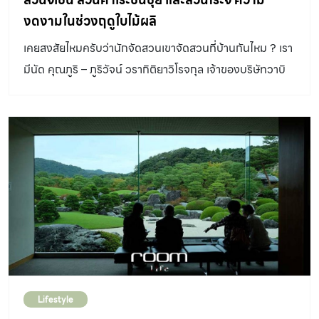
คอตเทจเข้าไป […]
สวย ๆ ใกล้ ๆ กับบ้านแมวไว้เป็นอาณาเขตเดียวกัน ซึ่งทั้งผม
งดงามในช่วงฤดูใบไม้ผลิ
และภรรยา เราชอบประเทศญี่ปุ่นกันมากครับ แต่ช่วงโควิดเดิน
เคยสงสัยไหมครับว่านักจัดสวนเขาจัดสวนที่บ้านกันไหม ? เรา
ทางไม่ได้ ก็คิดว่าจะทำยังไงให้ญี่ปุ่นมาอยู่ในบ้านเราดีจนไปเจอ
มีนัด คุณภูริ – ภูริวัจน์ วรากิติยาวิโรจกุล เจ้าของบริษัทวาบิ
คุณไม้ในสื่อติดตามไปดูผลงานที่เพจและเฟซบุ๊กส่วนตัวและ
ซาบิ สปิริต จำกัด นักออกแบบจัดสวนมือวางอันดับต้น ๆ ของ
ติดต่อให้มาช่วยจัดสวนให้ครับ” คุณหมอทีม – นายแพทย์
สวนสไตล์ญี่ปุ่นแบบดั้งเดิมที่บ้านของเขา และสวนที่บ้านคุณ
สฤษฏ์ ถอสุวรรณ์ พูดถึงจุดเริ่มต้นสวนของคนรักแมวแห่งนี้
ภูริ ไม่ว่าจะเป็น สวนจิเซ็น สวนคาเระซันซุย หรือสวนโระจินั้นไม่
ให้ฟัง คุณไม้ – ฐาปนิต […]
ธรรมดาจริง ๆ “ผมตั้งใจไว้ตั้งแต่ก่อนจะย้ายมาอยู่บ้านนี้แล้ว
ครับว่าอยากจะเลี้ยงปลาคาร์ป ด้วยความชอบและความผูกพัน
ที่ผมเคยไปศึกษาและใช้ชีวิตอยู่ที่ประเทศญี่ปุ่น บ่อปลาคาร์
ปกับสวนญี่ปุ่นเป็นตัวเลือกที่ลงตัวเหมาะสมที่สุดครับ ตอนนั้น
ผมแค่มีความชอบและยังไม่ได้ทำงานจัดสวนจริงจัง เลยคิดว่า
หานักจัดสวนมืออาชีพมาทำให้น่าจะดีกว่า แต่ตอนนั้นบ้านเรา
ยังไม่ค่อยรู้จักสวนญี่ปุ่นแบบดั้งเดิมในแบบที่ผมชอบมากนัก
Lifestyle
เราเองก็สื่อสารกับนักจัดสวนไม่ค่อยได้ ทำได้แค่ให้ดูรูปอ้างอิง