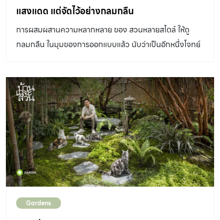
และให้โจทย์กับตัวเองว่า เราต้องไปเที่ยวบ้าง ไปดูว่าสวนที่นั่น
แสงแดด แต่จัดไว้อย่างกลมกลืน
เขาเป็นยังไง แล้วนำมาใช้กับงานของเรา” คุณมอร์ – อัศนัย
การผสมผสานความหลากหลาย ของ สวนหลายสไตล์ ให้ดู
แก่นจันทร์ จาก ร่มรื่นแลนด์สเคป เริ่มเล่าให้เราฟัง “ซึ่งหลัง
กลมกลืน ในมุมของการออกแบบแล้ว นับว่าเป็นอีกหนึ่งโจทย์
จากที่ได้ไปดูสวนที่ประเทศญี่ปุ่นมา ก็พบว่าสวนป่าญี่ปุ่นจะ
ยากที่ท้าทายความสามารถของนักออกแบบ เช่นเดียวกับบ้าน
ต่างจากสวนป่าบ้านเราตรงที่จะมีความโปร่งโล่งไม่รกทึบครับ
ในหมู่บ้านจัดสรรหลังนี้ ที่บรรจงออกแบบตั้งแต่
ไม้ระดับล่างจะมีความกระจุกกระจิก มีดีเทล มีความหลาก
สถาปัตยกรรมของบ้านให้มีการผสมผสานหลายเชื้อชาติ ลาม
หลายมากกว่าครับ ต้นไม้ที่เห็นในสวนญี่ปุ่นส่วนใหญ่จะมี
มาถึงสวนรอบบ้าน ที่มีความต้องการให้เป็น สวนหลายสไตล์
ขนาดเล็ก ไม่ใช่เพราะว่าเขาเลือกใช้ต้นไม้ต้นเล็กหรือต้นที่โตช้า
แต่ต้องรวมกันเป็นหนึ่งเดียว “คุณโกมินทร์ติดตามผมมาจาก
บางอย่างก็เป็นต้นไม้ที่โตเร็ว แต่มีการตัดแต่งค่อนข้างมาก
รายการบ้านและสวนทีวีครับ เทปนั้นเป็นสวนสามสไตล์ในพื้นที่
เพื่อรักษาขนาดและรูปทรงที่ให้ดูเป็นธรรมชาติ ซึ่งทำได้ยาก
เดียวกัน ซึ่งตรงกับความต้องการของคุณโกมินทร์ที่อยากได้
กว่าการตัดแต่งเป็นพุ่มกลมครับ” เอกลักษณ์อีกอย่างของ
สวนหลายสไตล์เช่นกัน แต่ทั้งนี้สวนแต่ละสไตล์ต้องอยู่ร่วมกัน
สวนญี่ปุ่นคือทางเดินในสวน ซึ่งคุณมอร์อธิบายให้ฟังว่า “ทาง
ได้อย่างกลมกลืน ไม่แยกออกจากกันชัดเจน ซึ่งตรงกับคอน
เดินในสวนใช้แพทเทิร์นตามแบบสวนญี่ปุ่นดั้งเดิมครับ […]
เซ็ปต์ของบ้านที่ตั้งใจออกแบบให้เป็นบ้านที่ไม่มีด้านหน้า ด้าน
Gardens
หลัง และด้านข้าง แต่ทุกส่วนทำหน้าที่แทนกันได้ ผมว่าเป็น