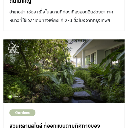
ต้นไม้ใหญ่
อำเภอปากช่อง หนึ่งในสถานที่ท่องเที่ยวยอดฮิตช่วงอากาศ
หนาวที่ใช้เวลาเดินทางเพียงแค่ 2-3 ชั่วโมงจากกรุงเทพฯ
นอกจากจะมีสถานที่ท่องเที่ยวหลายรูปแบบแล้ว ร้านอาหาร
และคาเฟ่ก็มีให้เลือกหลายรูปแบบหลากสไตล์ รวมถึง สวนป่า
สไตล์ญี่ปุ่น ด้วยเช่นกัน ซึ่ง บ้านและสวน จะพาคุณไปรู้จักกับ
อีกหนึ่งคาเฟ่ที่มีเนื้อที่กว่า 4 ไร่ ในบรรยากาศแสนรื่นรมย์
ท่ามกลาง สวนป่าสไตล์ญี่ปุ่น ที่ห้อมล้อมไปด้วยลำธารและ
ต้นไม้ใหญ่ สถานที่ที่ไม่ว่าคุณจะอยู่มุมไหนก็จะได้รับสัมผัสโอบ
กอดจากธรรมชาติที่แสนอบอุ่น กับที่นี่ “รำไพเพ็ญศรี
(Rumpai Pensri Haus)” สวนและคาเฟ่สไตล์ญี่ปุ่นที่ถอด
แบบมาจากประเทศญี่ปุ่น “เริ่มต้นที่เจ้าของอยากให้พื้นที่นี้เป็น
ที่พักตากอากาศที่มีความเป็นธรรมชาติ โดยพี่เอก เจ้าของ
Gardens
พื้นที่ ชอบไปเที่ยวที่ญี่ปุ่นและรักความเป็นญี่ปุ่นมาก ๆ ผมจึง
เกิดอินสไปร์เรชั่นอยากจำลองบรรยากาศของญี่ปุ่นมาไว้ที่นี่
สวนหลายสไตล์ ที่ออกแบบตามทิศทางของ