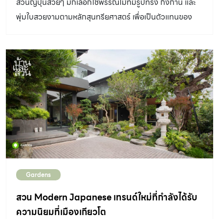
สวนญี่ปุ่นสวยๆ มักเลือกใช้พรรณไม้ที่มีรูปทรง กิ่งก้าน และ
โตที่เงียบสงบ ท่ามกลางบรรยากาศสวนป่าธรรมชาติเหมือนที่
พุ่มใบสวยงามตามหลักสุนทรียศาสตร์ เพื่อเป็นตัวแทนของ
อยู่ในประเทศญี่ปุ่น ที่นี่คือสวน 4 ฤดูที่ “ชิ-กิ เขาใหญ่” (Chi-
ความหมายทางจิตวิญญาณและวัฒนธรรมที่มีความสำคัญ
Ki Khaoyai) “พื้นที่มีปัญหาหลายอย่างครับ มีต้นไม้ใหญ่
ต่อชาวญี่ปุ่น เช่น ดอกบัว ที่สื่อแทนสัญลักษณ์ทางพุทธ
ค่อนข้างแน่น ทั้งสัก กัลปพฤกษ์ ชงโค ประดู่ มะม่วง ลิ้นจี่
ศาสนา หรือต้นสนที่หมายถึงการมีอายุยืนนาน รวมถึงใช้เป็น
มะขาม และยังมีหินก้อนใหญ่ ๆ ฝังอยู่ใต้ดินจำนวนมาก
สัญลักษณ์ของการเปลี่ยนแปลงตามธรรมชาติ เช่น สีของ
ลักษณะพื้นที่เป็นสโลปลาดชันตั้งแต่เชิงเขาลงไปถึงลำตะคอง
ใบไม้ที่เปลี่ยน หรือดอกไม้ที่ออกตามฤดูกาล ซึ่งหากอยากให้
ที่อยู่ด้านล่างอีกฝั่ง มีความต่างระดับถึง 15 […]
อารมณ์ของสวนเป็นสไตล์ญี่ปุ่นอาจต้องเลือกใช้พรรณไม้ของ
บ้านเราที่ให้ความรู้สึกใกล้เคียง เช่น ชบาเมเปิ้ล แทนเมเปิ้ล และ
อาจจัดวางกระถางบอนไซตกแต่งในบางจุดตามความเหมาะ
สม สวนญี่ปุ่นสวยๆ ในเรื่องการดูแลนั้นค่อนข้างง่าย เพราะไม่
ต้องตัดหญ้าบ่อยๆ แต่อาจจะต้องตัดแต่งไม้พุ่มบางส่วนให้มี
Gardens
ลักษณะเป็นพุ่มกลมๆ และตัดเล็มไม้ไผ่บ้างเมื่อกิ่งก้านสูงขึ้น
นอกจากนี้การปลูกไผ่มักจะต้องคอยหมั่นเก็บกวาดใบอยู่เสมอ
สวน Modern Japanese เทรนด์ใหม่ที่กำลังได้รับ
จึงอาจเลือกปลูกในมุมเล็กๆ หรือเลือกใช้พรรณไม้ที่มีลักษณะ
ความนิยมที่เมืองเกียวโต