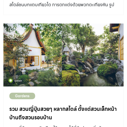
สไตล์ชนบทแถบเกียวโต การตกแต่งด้วยพวกตะเกียงหิน รูป
ปั้นสุนัขจิ้งจอกคิทสึเนะโซ เสาโทริอิ สะพานข้ามลำธารสไตล์
ญี่ปุ่น ลำธารที่เต็มไปด้วยก้อนหินใหญ่เล็กซ้อนทับกัน รวมไป
ถึงพรรณไม้ที่เลือกใช้ ล้วนช่วยเติมเต็มให้ภาพสวนป่าญี่ปุ่น
ชัดเจนยิ่งขึ้น Design Directory : ออกแบบ คนสวน
Landscape ของประดับสวนอย่างซุ้มประตูญี่ปุ่นหรือที่เรียก
ว่าเสาโทริอิ และสะพานข้ามลำธารสไตล์ญี่ปุ่น เป็นสัญลักษณ์ที่
เติมเต็มให้ภาพสวนญี่ปุ่นชัดยิ่งขึ้น ตั้งใจใช้เสาโทริอิสีเหลือง
ต่างจากทั่วไปที่เป็นสีแดง เพื่อให้เด่นสะดุดตา และสร้าง
เอกลักษณ์ในงานออกแบบ ลำธารในสวนที่ยึดตามแนวร่องน้ำ
หลากเดิม ลำธารกว้าง 1-2 เมตร เพื่อให้ดูสมดุลกับขนาดพื้นที่
Gardens
สวน และรองรับปริมาณน้ำในฤดูน้ำหลากได้เพียงพอ ผืนดิน
รกร้างริมเชิงเขาเต็มไปด้วยต้นไม้ใหญ่เหมือนเป็นป่าขนาดย่อม
รวม สวนญี่ปุ่นสวยๆ หลากสไตล์ ตั้งแต่สวนเล็กหน้า
ผืนดินเป็นสโลปลาดไปถึงลำตะคองที่อยู่อีกฝั่งห่างไปกว่าร้อย
บ้านถึงสวนรอบบ้าน
เมตร วันนี้พื้นที่ถูกปรับใหม่ให้เป็นบ้านพักในชนบทแถบเกียว