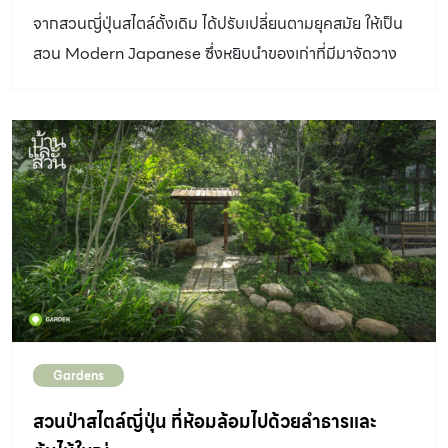
ใบใกล้เคียงแทน เพื่อลดความถี่ในการเก็บกวาดลง พรรณไม้
จากสวนญี่ปุ่นสไตล์ดั้งเดิม ได้ปรับเปลี่ยนตามยุคสมัย ให้เป็น
แนะนำสำหรับการจัด สวนญี่ปุ่นสวยๆ รวมภาพ สวนญี่ปุ่น
สวน Modern Japanese ซึ่งหยิบนำของเก่าที่มีมาจัดวาง
สวยๆ หลากหลายสไตล์ หนังสือ “กว่าจะเป็นสวนญี่ปุ่น” เล่มนี้
เล่าเรื่องใหม่ให้ดูทันสมัยขึ้น
ทำให้เราเข้าใจธรรมชาติของสวนญี่ปุ่น ที่มาแต่ละช่วงของ
ประวัติศาสตร์สวน หลักคิดของคนญี่ปุ่นและรูปแบบสวนแต่ละ
ยุคสมัย โดยเริ่มจาก ภาคแรก (บทที่1-10) นำเสนอความหมาย
และความเป็นมาของสวนญี่ปุ่น ภาคสอง (บทที่11-20) นำ
เสนอปรัชญาการลงมือจัดและดูแลสวนญี่ปุ่นตามแบบฉบับ
ของคนญี่ปุ่น ทั้งการวางหิน ปลูกต้นไม้ จัดวางองค์ประกอบ
ต่างๆ และภาคสาม (บทที่21-25) ให้เห็นถึงโครงสร้างสวนและ
ภาพของสวนญี่ปุ่นนับจากนี้ โดยผู้เขียน คุณภูริวัจน์ วรากิติ
ยาวิโรจกุล ผู้เชี่ยวชาญการจัดสวนญี่ปุ่นที่หลงใหลในปรัชญา
วาบิซาบิ จะค่อยๆพาผู้อ่านเดินทางผ่านทุกแนวคิดที่ก่อให้เกิด
Gardens
[…]
สวนป่าสไตล์ญี่ปุ่น ที่ห้อมล้อมไปด้วยลำธารและ