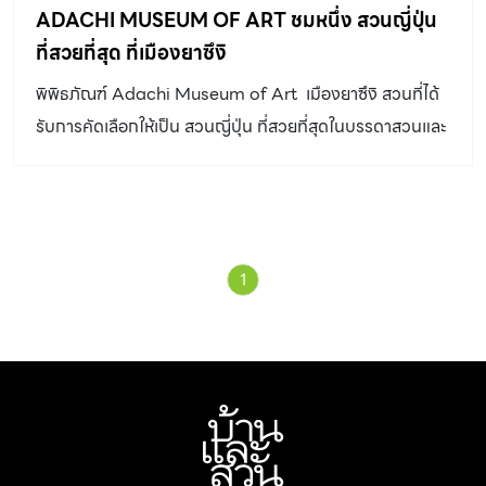
เปลี่ยนมาหลายคนก็ยังไม่ถูกใจ สุดท้ายเลยตัดสินใจลงมือเอง
ADACHI MUSEUM OF ART ชมหนึ่ง สวนญี่ปุ่น
โดยมีทีมช่างคอยช่วยครับ ออกแบบเอง ไปเลือกต้นไม้ เลือก
ที่สวยที่สุด ที่เมืองยาซึงิ
ของแต่งสวนทุกชิ้นด้วยตัวเอง ใช้เวลาทำอยู่ประมาณ 2 เดือน
พิพิธภัณฑ์ Adachi Museum of Art เมืองยาซึงิ สวนที่ได้
ครับ “บ้านเราไม่ได้มี 4 ฤดูเหมือนที่ประเทศญี่ปุ่น ผมตั้งใจ
รับการคัดเลือกให้เป็น สวนญี่ปุ่น ที่สวยที่สุดในบรรดาสวนและ
อยากให้เป็นสวนแบบโระจิ เพื่อสื่อถึงบรรยากาศของฤดูใบไม้
อุทยานประวัติศาสตร์กว่า 900 แห่งทั่วประเทศ
ผลิครับ คำว่า ‘โระจิ’ ดั้งเดิมแปลว่า ตรอก ซอกซอยเล็ก ๆ ต่อ
มาภายหลังเมื่อมีการเปลี่ยนอักษรแต่อ่านออกเสียงเหมือนเดิม
จึงมีความหมายว่า น้ำขัง น้ำค้าง หมอก ความชุ่มฉ่ำ หรือ
ความร่มรื่น […]
1