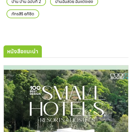
บ้าน บ้าน ฉบับที่ 2
บ้านฉันสวย ฉันแต่งเอง
ภัทรสิริ อภิชิต
หนังสือแนะนำ