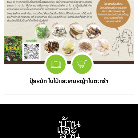
ปุ๋ยหมัก ใบไม้และเศษหญ้าในตะกร้า