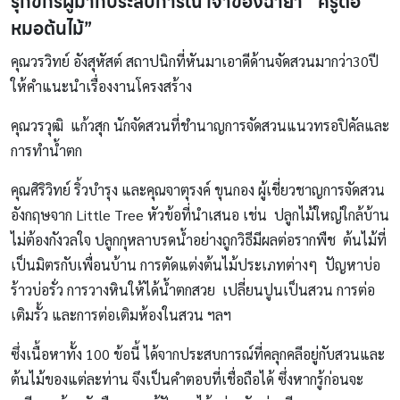
รุกขกรผู้มากประสบการณ์ เจ้าของฉายา “ครูต้อ
หมอต้นไม้”
คุณวรวิทย์ อังสุหัสต์ สถาปนิกที่หันมาเอาดีด้านจัดสวนมากว่า30ปี
ให้คำแนะนำเรื่องงานโครงสร้าง
คุณวรวุฒิ แก้วสุก นักจัดสวนที่ชำนาญการจัดสวนแนวทรอปิคัลและ
การทำน้ำตก
คุณศิริวิทย์ ริ้วบำรุง และคุณจาตุรงค์ ขุนกอง ผู้เชี่ยวชาญการจัดสวน
อังกฤษจาก Little Tree หัวข้อที่นำเสนอ เช่น ปลูกไม้ใหญ่ใกล้บ้าน
ไม่ต้องกังวลใจ ปลูกกุหลาบรดน้ำอย่างถูกวิธีมีผลต่อรากพืช ต้นไม้ที่
เป็นมิตรกับเพื่อนบ้าน การตัดแต่งต้นไม้ประเภทต่างๆ ปัญหาบ่อ
ร้าวบ่อรั่ว การวางหินให้ได้น้ำตกสวย เปลี่ยนปูนเป็นสวน การต่อ
เติมรั้ว และการต่อเติมห้องในสวน ฯลฯ
ซึ่งเนื้อหาทั้ง 100 ข้อนี้ ได้จากประสบการณ์ที่คลุกคลีอยู่กับสวนและ
ต้นไม้ของแต่ละท่าน จึงเป็นคำตอบที่เชื่อถือได้ ซึ่งหากรู้ก่อนจะ